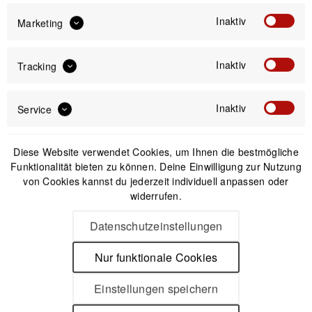
Offizieller Online-Shop
Inaktiv
Marketing
Kostenloser Versand (DE & AT)
Sicherer Kauf auf Rechnung
Inaktiv
Tracking
Passendes Zubehör
Inaktiv
Service
Nicht auf Lager
Diese Website verwendet Cookies, um Ihnen die bestmögliche
Funktionalität bieten zu können. Deine Einwilligung zur Nutzung
von Cookies kannst du jederzeit individuell anpassen oder
widerrufen.
Datenschutzeinstellungen
Nur funktionale Cookies
Einstellungen speichern