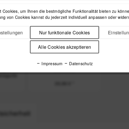
 Cookies, um Ihnen die bestmögliche Funktionalität bieten zu können
ng von Cookies kannst du jederzeit individuell anpassen oder wider
stellungen
Nur funktionale Cookies
Einstellu
Alle Cookies akzeptieren
r Mount -
Peak Design Cuff - Black
Impressum
Datenschutz
apter für
(Schwarz)
ragurte
39,99 €
*
sicherheit