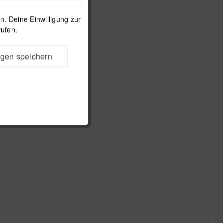
. Deine Einwilligung zur
rufen.
ngen speichern