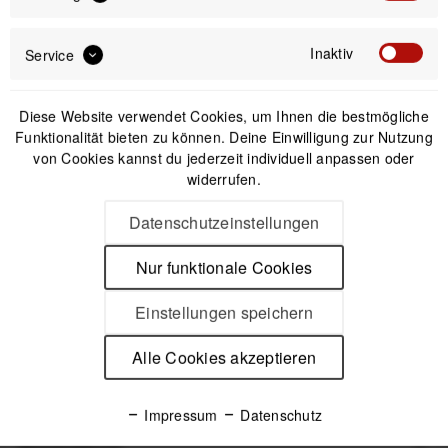
Inaktiv
Service
Nicht auf Lager
Diese Website verwendet Cookies, um Ihnen die bestmögliche
Funktionalität bieten zu können. Deine Einwilligung zur Nutzung
von Cookies kannst du jederzeit individuell anpassen oder
widerrufen.
Datenschutzeinstellungen
Nur funktionale Cookies
Peak Design Leash - Black (Schwarz) - Schlanker
Einstellungen speichern
Kameragurt für Systemkameras und kleinere DSLRs
Alle Cookies akzeptieren
49,99 €
*
Impressum
Datenschutz
Beschreibung