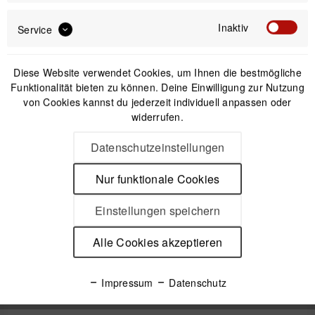
Inaktiv
Service
Diese Website verwendet Cookies, um Ihnen die bestmögliche
Funktionalität bieten zu können. Deine Einwilligung zur Nutzung
von Cookies kannst du jederzeit individuell anpassen oder
widerrufen.
Datenschutzeinstellungen
Peak Design Capture Clip v3 inkl. Standard Plate -
Black (Schwarz) - Kameraclip
Nur funktionale Cookies
79,99 €
*
Einstellungen speichern
Alle Cookies akzeptieren
Beschreibung
Peak Design P.O.V Kit - Capture-Clip-kompatible Halterung für
Impressum
Datenschutz
GoPo-Kameras und Digitalkameras...
mehr