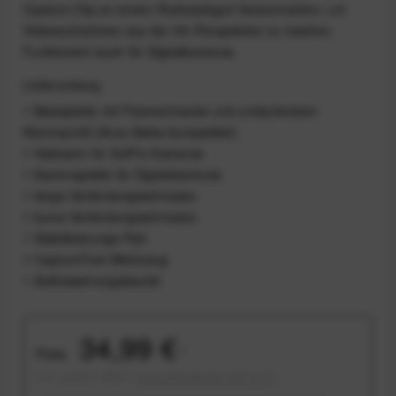
Capture Clip an einem Rucksackgurt festzumachen, um
Videoaufnahmen aus der Ich-Perspektive zu machen.
Funktioniert auch für Digitalkameras.
Lieferumfang
1 Basisplatte mit Fixierschraube und umlaufendem
Klemmprofil (Arca-Swiss-kompatibel)
1 Haltearm für GoPro Kameras
1 Kameraplatte für Digitalkameras
1 lange Verbindungsschraube
1 kurze Verbindungsschraube
1 Stabilisierungs-Pad
1 CaptureTool-Werkzeug
1 Aufbewahrungsbeutel
34,99 €
Preis:
*
inkl. gesetzl. MwSt.
versandkostenfrei (DE & AT)