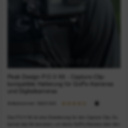
Peak Design P.O.V Kit - Capture-Clip-
kompatible Halterung für GoPo-Kameras
und Digitalkameras
Artikelnummer:
59201329
Das P.O.V Kit ist eine Erweiterung für den Capture Clip. Du
kannst das Kit benutzen, um deine GoPro-Kamera über den