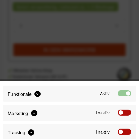
Sofort versandfertig, Lieferzeit ca. 1-3 Werktage
IN DEN
WARENKORB
Offizieller Online-Shop
Kostenloser Versand (DE & AT)
Sicherer Kauf auf Rechnung
Aktiv
Funktionale
Passendes Zubehör
Inaktiv
Marketing
Inaktiv
Tracking