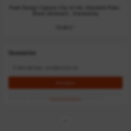
Peak Design Capture Clip v3 inkl. Standard Plate -
Black (Schwarz) - Kameraclip
79,99 €
*
Newsletter
Anmelden
Mit dem Absenden des Formulars erlaube ich die Speicherung und Verarbeitung
meiner Daten, wie Sie in der
Datenschutzerklärung
beschrieben ist.