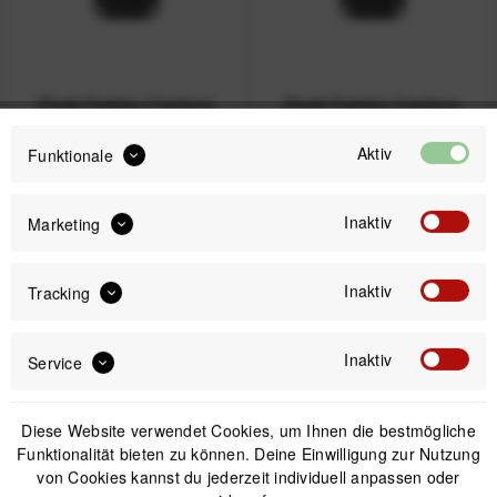
Peak Design Capture
Peak Design Capture
Clip v3 inkl. Standard
Clip v3 inkl. Standard
Plate - Kelp
Plate - Eclipse
Aktiv
Funktionale
79,99 € *
79,99 € *
Inaktiv
Marketing
Nicht auf Lager
Inaktiv
Tracking
Inaktiv
Service
Diese Website verwendet Cookies, um Ihnen die bestmögliche
Funktionalität bieten zu können. Deine Einwilligung zur Nutzung
von Cookies kannst du jederzeit individuell anpassen oder