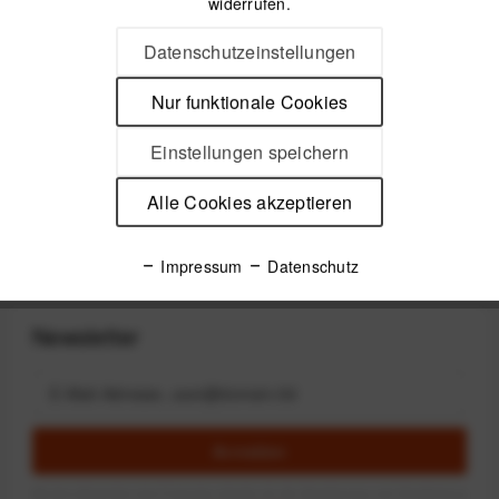
widerrufen.
Datenschutzeinstellungen
Peak Design Capture
Clip v3 inkl. Standard
Plate - Ocean
Nur funktionale Cookies
79,99 € *
Einstellungen speichern
Alle Cookies akzeptieren
1
Impressum
Datenschutz
Newsletter
Anmelden
Mit dem Absenden des Formulars erlaube ich die Speicherung und Verarbeitung