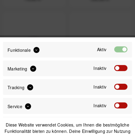
Aktiv
Funktionale
Inaktiv
Marketing
Inaktiv
Tracking
Peak Design Outdoor
Peak Design Outdoor
Sling 7 Liter - Eclipse
Sling 2 Liter - Cloud
Inaktiv
Service
99,99 € *
59,99 € *
Diese Website verwendet Cookies, um Ihnen die bestmögliche
Funktionalität bieten zu können. Deine Einwilligung zur Nutzung