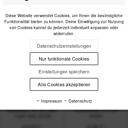
- Black (2026)
44,00 € *
219,90 € *
Diese Website verwendet Cookies, um Ihnen die bestmögliche
Funktionalität bieten zu können. Deine Einwilligung zur Nutzung
von Cookies kannst du jederzeit individuell anpassen oder
widerrufen.
Datenschutzeinstellungen
Nur funktionale Cookies
Einstellungen speichern
Alle Cookies akzeptieren
Impressum
Datenschutz
CYCLITE Touring
CYCLITE Pouch / 02
Backpack / 02 (23 Liter)
Kulturbeutel 0,9 Liter
- Light Grey (2026)
(2026)
219,90 € *
34,90 € *