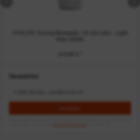
CYCLITE Touring Backpack / 02 (23 Liter) - Light
Grey (2026)
219,90 €
*
Newsletter
Anmelden
Mit dem Absenden des Formulars erlaube ich die Speicherung und Verarbeitung
meiner Daten, wie Sie in der
Datenschutzerklärung
beschrieben ist.