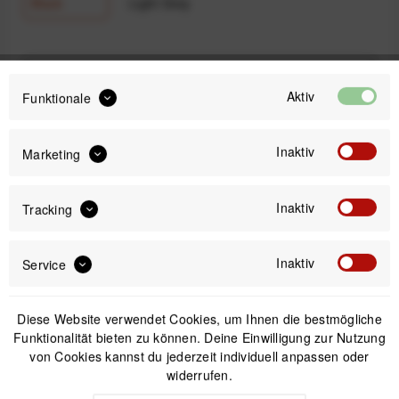
Black
Light Grey
219,90 €
Preis:
*
Aktiv
Funktionale
inkl. gesetzl. MwSt.
versandkostenfrei (DE & AT)
Inaktiv
Marketing
Sofort versandfertig, Lieferzeit ca. 1-3 Werktage
Inaktiv
Tracking
Inaktiv
Service
IN DEN
WARENKORB
Diese Website verwendet Cookies, um Ihnen die bestmögliche
Funktionalität bieten zu können. Deine Einwilligung zur Nutzung
Offizieller Online-Shop
von Cookies kannst du jederzeit individuell anpassen oder
Kostenloser Versand (DE & AT)
widerrufen.
Sicherer Kauf auf Rechnung