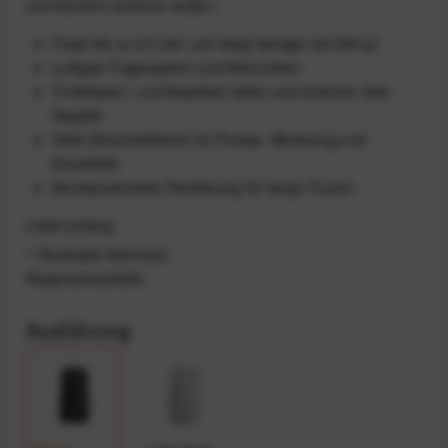
und Komfort vereinen wollen.
Fasst bis zu 23 Liter und wiegt weniger als 600 g!
Luftiges Tragesystem und Netzrücken
Trinkblasen- und Nassfach teilen und schützen dein
Gepäck
Viele Einschubfächer für Pumpe, Werkzeug und
Einzelteile
Aerodynamische Packlösung für lange Touren
Lieferumfang
1 Rucksack Helmnetz
Regenschutzhülle
Ausführung