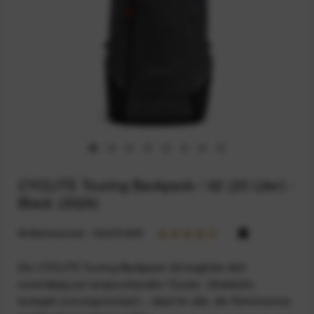
CYCLITE Touring Backpack / 02 (23 Liter) -
Black (2026)
Artikelnummer:
164031965
Der CYCLITE Touring Backpack /02 begleitet dich
zuverlässig auf anspruchsvollen Touren. Ultraleicht,
kompakt und ergonomisch – ideal für alle, die Performance