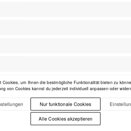
 Cookies, um Ihnen die bestmögliche Funktionalität bieten zu können
ng von Cookies kannst du jederzeit individuell anpassen oder wider
stellungen
Nur funktionale Cookies
Einstellu
Alle Cookies akzeptieren
uring Backpack / 02 (23
CYCLITE Touring Backpack
er) - Black (2026)
Liter) - Light Grey (2