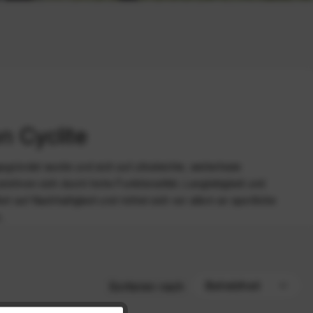
n Cyclite
egründet wurde und sich auf ultraleichte, wetterfeste
zeichnen sich durch hohe Funktionalität, Langlebigkeit und
t auf Nachhaltigkeit und richtet sich vor allem an sportliche
.
Sortieren nach