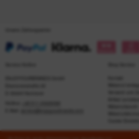
Unsere Zahlungsarten
Service Hotline
Shop Service
Kontakt
ENJOYYOURBRANDS GmbH
Widerruf einle
Eleonorenstraße 20
Versand und Z
D-30449 Hannover
Artikel zurück
Hotline:
+49 511 20029090
Widerrufsrecht
E-Mail:
service@enjoyyourbrands.com
Widerrufsformu
Cookie Einstel
* Alle Preise inkl. gesetzl. Mehrwertsteuer zzgl.
Versandkosten
und