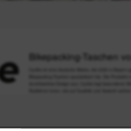
Bikepacking-Taschen vo
Cyclite ist eine deutsche Marke, die 2020 in Bayern g
Bikepacking-Taschen spezialisiert hat. Die Produkte 
durchdachtes Design aus. Cyclite legt besonderen Wer
Radfahrer:innen, die auf Qualität und Gewicht achten