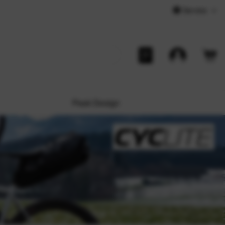
Service
Peak Design