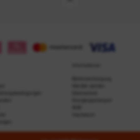
Informationen
Batterieentsorgung
gen
Händler werden
ahlungsbedingungen
Datenschutz
senden
Energiesparlampen
AGB
lar
Impressum
lungen