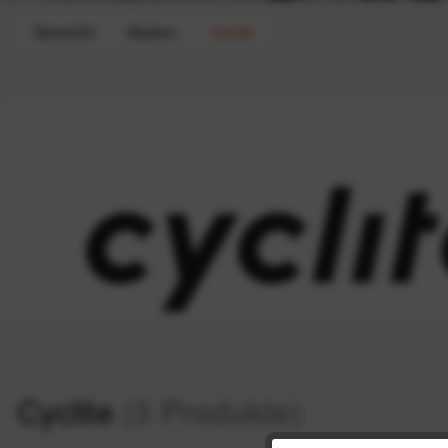
Übersicht
Marken
Cyclite
Cyclite
(3 Produkte)