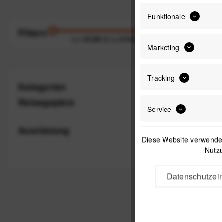
Funktionale
Filtern
34,90 €
219,90 €
von
bis
Marketing
Tracking
Kategorien
Reisegepäck
Service
Ausrüstung
Diese Website verwendet
Nutzu
Datenschutzein
CYCLITE To
Lit