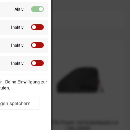
Aktiv
Inaktiv
Inaktiv
Inaktiv
. Deine Einwilligung zur
rufen.
ngen speichern
 / 02 (23
CYCLITE Pouch / 02 Kulturbeutel 0,9
026)
Liter (2026)