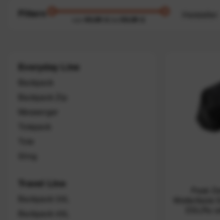
Filtern
Hersteller
49,99 €
59,99 €
von
bis
Peak D
Everyday Line
Backpack
Backpack Zip
Messenger
Totepack
Tote
Sling
Travel Line
Peak De
Backpack 30L
Wetterfeste S
DSLRs od
Backpack 45L