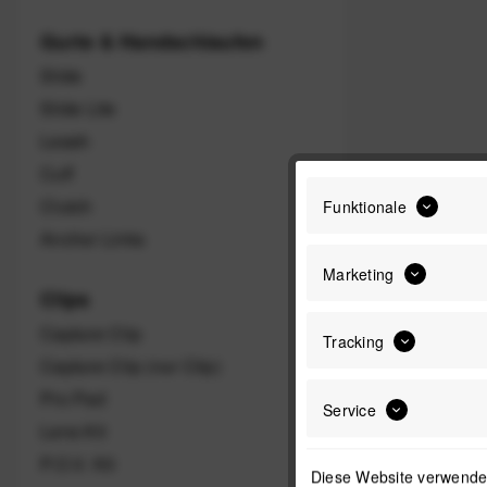
Gurte & Handschlaufen
Slide
Slide Lite
Leash
Cuff
Clutch
Funktionale
Anchor Links
Marketing
Clips
Capture Clip
Tracking
Capture Clip (nur Clip)
Pro Pad
Service
Lens Kit
P.O.V. Kit
Diese Website verwendet