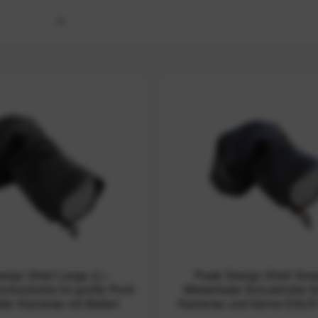
esign
sign Shell Large (L) -
Peak Design Shell Smal
chutzhülle für große Profi-
Wetterfeste Schutzhülle 
er Kameras mit Batteri
Kameras und kleine DSL
inkl.