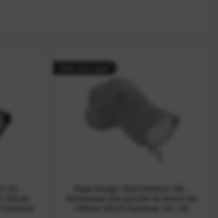
Nicht auf Lager
l (S) -
Peak Design Shell Medium (M) -
für DSLM-
Wetterfeste Schutzhülle für kleine bis
R-Kameras
mittlere DSLR-Kameras inkl. Ob