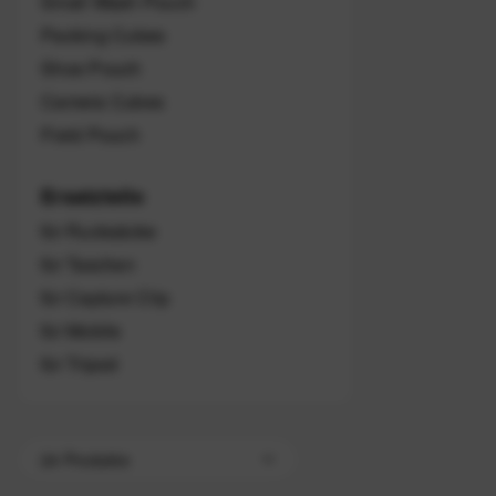
Small Wash Pouch
Packing Cubes
Shoe Pouch
Camera Cubes
Field Pouch
Ersatzteile
für Rucksäcke
für Taschen
für Capture Clip
für Mobile
für Tripod