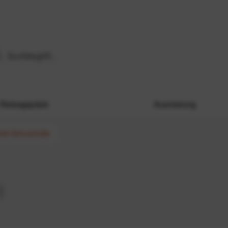
Reisegepäck
Ausrüstung
ell Schutzhülle
)