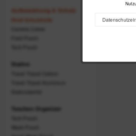
Nutzu
Aufbewahrung & Schutz
Datenschutzein
Shell Schutzhülle
Camera Cubes
Field Pouch
Tech Pouch
Stative
Travel Tripod Carbon
Travel Tripod Aluminium
Stativzubehör
Taschen Organizer
Tech Pouch
Wash Pouch