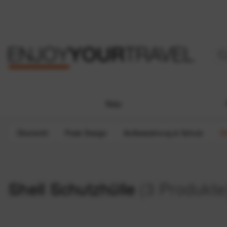
Neu
Übersicht
Peak Design
Aufbewahrung & Schutz
Sh
Shell Schutzhülle
(3 Produkte