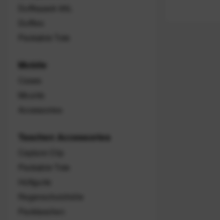
Dufflepack 65L
Duffles
Packable Tote
Mobile
Cases
Mounts
Accessories
Taschen Accessories
Capture Clip
Packable Tote
Hüftgurte
Regenschutzhülle
Packtaschen