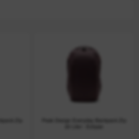
kpack Zip
Peak Design Everyday Backpack Zip
20 Liter - Eclipse