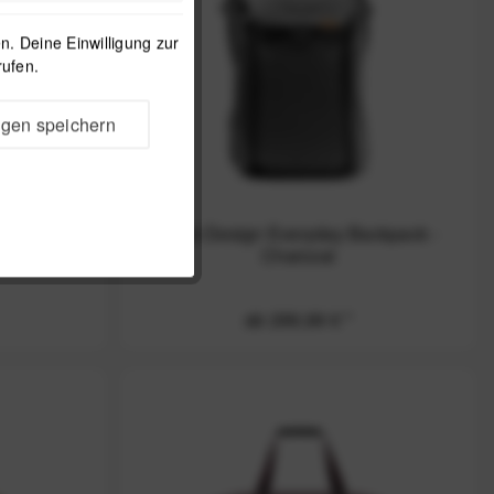
. Deine Einwilligung zur
rufen.
ngen speichern
ckpack -
Peak Design Everyday Backpack -
Charcoal
ab 299,99 € *