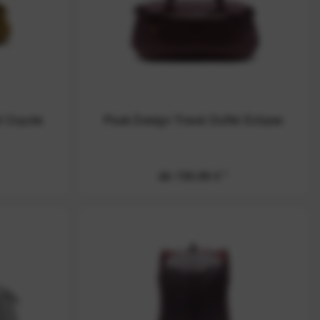
l Coyote
Peak Design Travel Duffel Eclipse
ab 159,99 € *