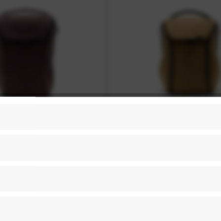
gn Everyday Backpack -
Peak Design Everyday Ba
Eclipse
Coyote
279,99 € *
ab 279,99 € *