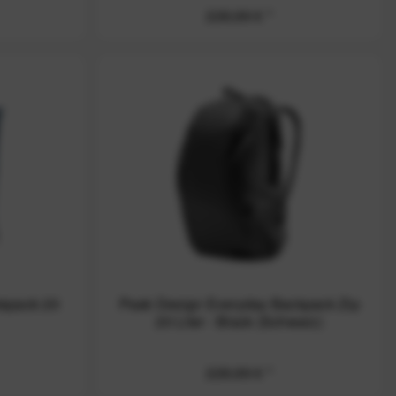
229,99 € *
tepack 20
Peak Design Everyday Backpack Zip
20 Liter - Black (Schwarz)
229,99 € *