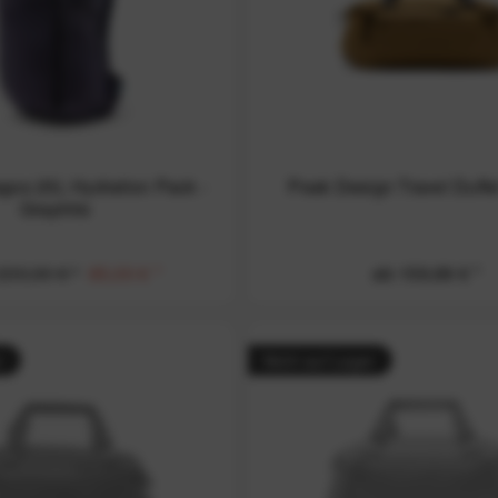
gos 25L Hydration Pack -
Peak Design Travel Duffe
Graphite
230,00 € *
85,00 € *
ab 159,99 € *
r
Nicht auf Lager