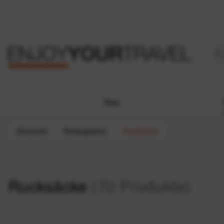
Neu
Übersicht
Reisegepäck
Rucksäcke
Rucksäcke
(70 Produkte)