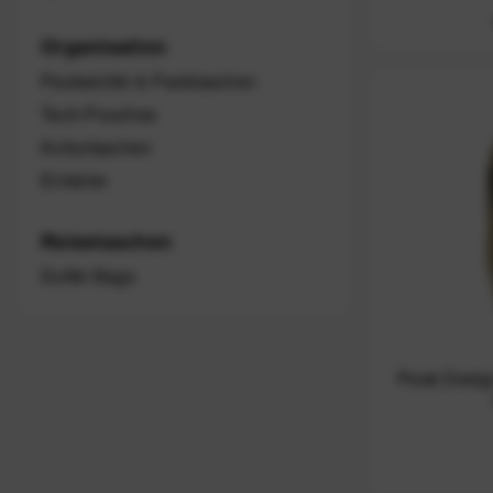
Organisation
Packwürfel & Packtaschen
Tech-Pouches
Kulturtaschen
Einteiler
Reisetaschen
Duffel Bags
Peak Desig