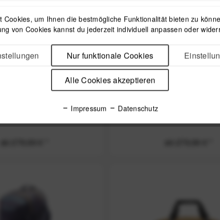
 Cookies, um Ihnen die bestmögliche Funktionalität bieten zu können
ng von Cookies kannst du jederzeit individuell anpassen oder wider
stellungen
Nur funktionale Cookies
Einstellu
Alle Cookies akzeptieren
gn Everyday Backpack -
Peak Design Everyday Ba
Impressum
Datenschutz
Ocean
Black
ab 279,99 € *
ab 279,99 € *