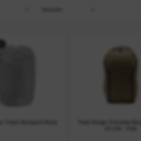
Volumen
i
von
15 Liter
bis
65 Liter
esign
r
n Travel Backpack Black
Peak Design Everyday Bac
20 Liter - Kelp