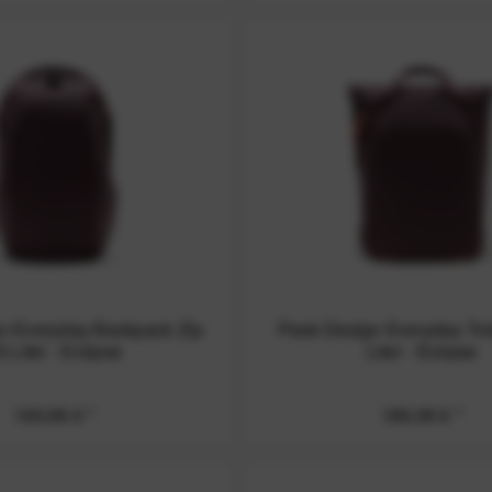
n Everyday Backpack Zip
Peak Design Everyday To
5 Liter - Eclipse
Liter - Eclipse
199,99 € *
189,99 € *