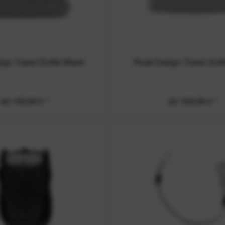
gn Travel Duffel Black
Peak Design Travel Duff
ab 169,99 € *
ab 169,99 € *