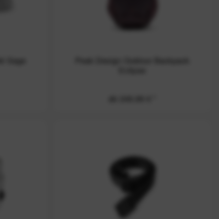
el Sage
Peak Design Outdoor Backpack
Eclipse
ab 249,99 € *