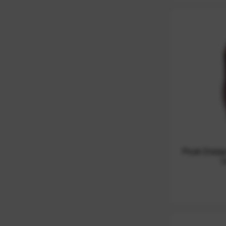
Peak Desig
1