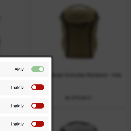
Aktiv
ckpack -
Peak Design Everyday Backpack - Kelp
Inaktiv
ab 279,99 € *
Inaktiv
Inaktiv