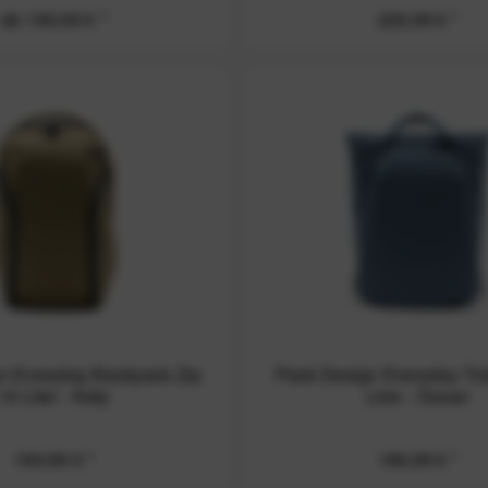
ab 199,99 € *
229,99 € *
n Everyday Backpack Zip
Peak Design Everyday To
15 Liter - Kelp
Liter - Ocean
199,99 € *
189,99 € *