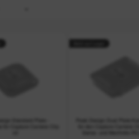
esign
r
Nicht auf Lager
sign Standard Plate -
Peak Design Dual Plate Ka
e für Capture Camera Clip
für den Capture Camera Cl
v3
Swiss- und Manfrotto-R