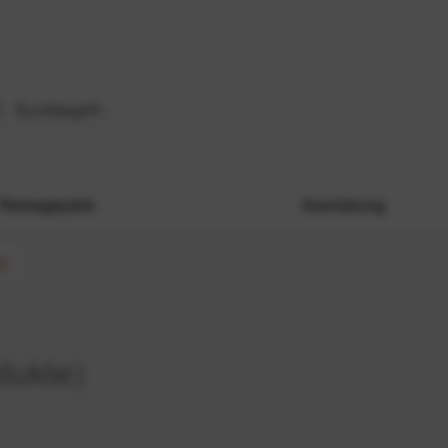
Reisegepäck
Ausrüstung
p)
dukte)