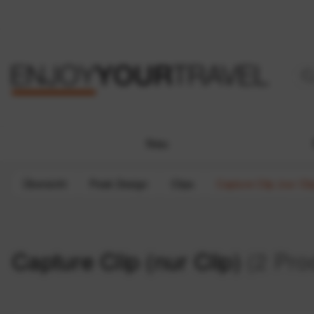
Neu
Übersicht
Peak Design
Clips
Capture Clip (nur Cli
Capture Clip (nur Clip)
(2 Pro