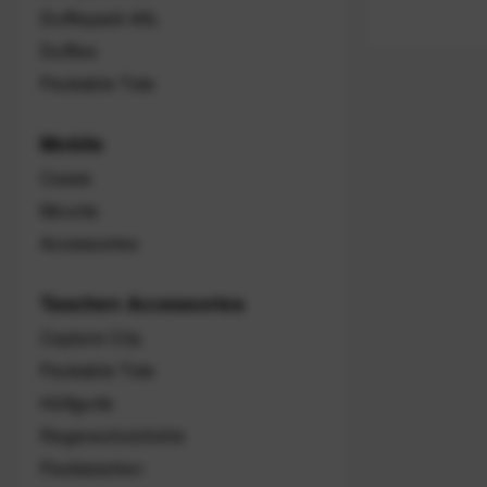
Dufflepack 65L
Duffles
Packable Tote
Mobile
Cases
Mounts
Accessories
Taschen Accessories
Capture Clip
Packable Tote
Hüftgurte
Regenschutzhülle
Packtaschen