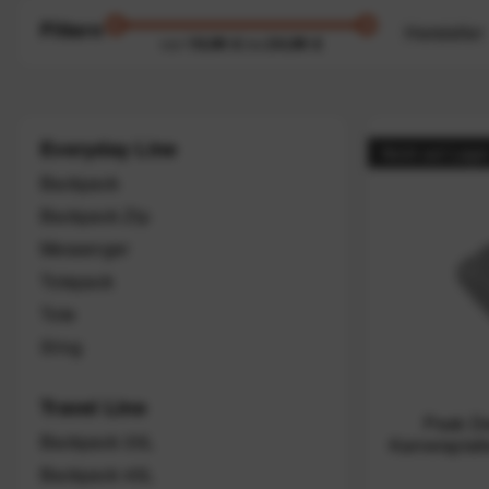
Filtern
Hersteller
19,99 €
24,99 €
von
bis
Peak D
Everyday Line
Nicht auf Lage
Backpack
Backpack Zip
Messenger
Totepack
Tote
Sling
Travel Line
Peak De
Backpack 30L
Kameraplatt
Backpack 45L