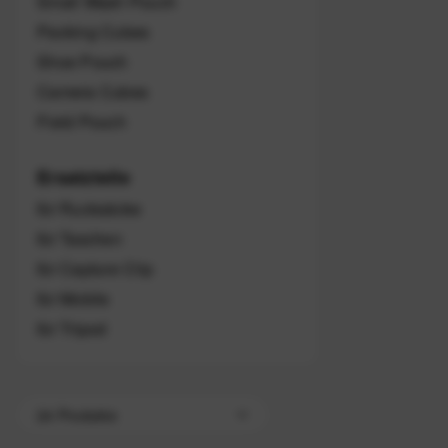
Small Wash Pouch
Packing Cubes
Shoe Pouch
Camera Cubes
Field Pouch
Ersatzteile
für Rucksäcke
für Taschen
für Capture Clip
für Mobile
für Tripod