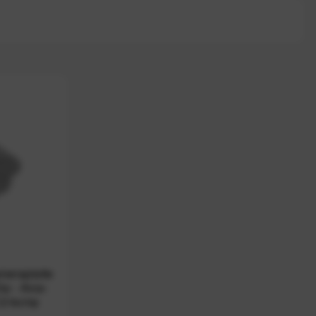
meraplatte
ip - Arca-
C2-komp