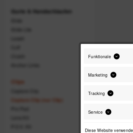
Gurte & Handschlaufen
Slide
Slide Lite
Leash
Cuff
Clutch
Funktionale
Anchor Links
Marketing
Clips
Capture Clip
Tracking
Capture Clip (nur Clip)
Pro Pad
Service
Lens Kit
P.O.V. Kit
Diese Website verwendet