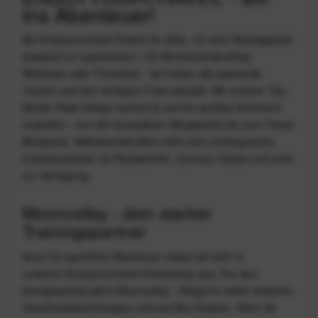
ins Abenteuer!
Bei Enjoyyourtravel findest du alles, um dein
Reisegepäck
passend zu organisieren. Ob Wochenendausflug,
Weltreise oder Fotosafari - wir haben die passende
Tasche und den richtigen
Fotorucksack
. Mit unserer Top-
Marke
Peak Design
kannst du auf ein großes Sortiment
zugreifen - von der kompakten
Slingtasche
bis zum
Travel
Backpack.
Selbstverständlich steht eine umfangreiche
Zubehörpalette mit Packwürfeln, Camera Cubes und mehr
zur Verfügung.
Moonvalley
- dein starker
Trainingspartner
Auch für sportliche Abenteuer rüsten wir dich in
unserem
Enjoyyourtravel Onlineshop aus.
Für den
Energieschub gibt’s Moonvalley - Riegel in vielen leckeren
Geschmacksrichtungen und aus Bio-Zutaten. Gönn dir