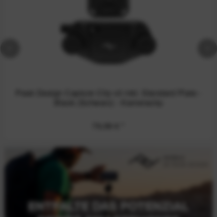
Peak Design Capture Clip v3 inkl. Standard Plate -
Black (Schwarz) - Kameraclip
79,99 €
*