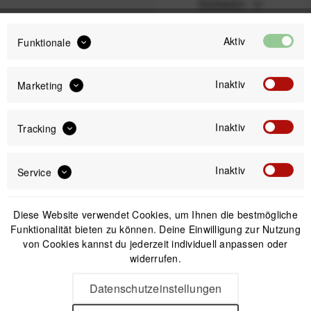
Sortieren
Aktiv
Funktionale
1
Inaktiv
Marketing
Newsletter
Inaktiv
Tracking
Inaktiv
Anmelden
Service
Mit dem Absenden des Formulars erlaube ich die Speicherung und Verarbeitung
meiner Daten, wie Sie in der
Datenschutzerklärung
beschrieben ist.
Diese Website verwendet Cookies, um Ihnen die bestmögliche
Funktionalität bieten zu können. Deine Einwilligung zur Nutzung
von Cookies kannst du jederzeit individuell anpassen oder
widerrufen.
Datenschutzeinstellungen