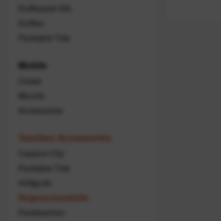
Dufflepack 65L
Duffles
Packable Tote
Mobile
Cases
Mounts
Accessories
Taschen Accessories
Capture Clip
Packable Tote
Hüftgurte
Regenschutzhülle
Packtaschen