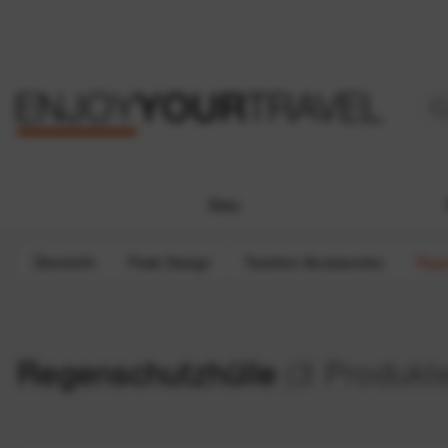
Neu
Übersicht
Peak Design
Taschen Accessories
Rege
Regenschutzhülle
(3 Produkt