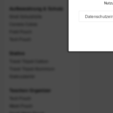
Nutzu
Aufbewahrung & Schutz
Datenschutzein
Shell Schutzhülle
Camera Cubes
Field Pouch
Tech Pouch
Stative
Travel Tripod Carbon
Travel Tripod Aluminium
Stativzubehör
Taschen Organizer
Tech Pouch
Wash Pouch