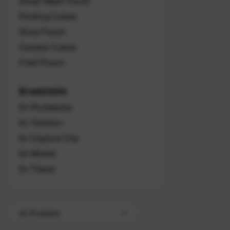
Small Wash Pouch
Packing Cubes
Shoe Pouch
Camera Cubes
Field Pouch
Ersatzteile
für Rucksäcke
für Taschen
für Capture Clip
für Mobile
für Tripod