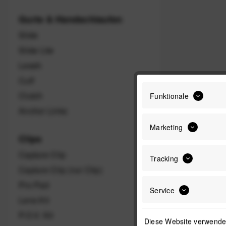
Gurte & Handschlaufen
Slide
Slide Lite
Leash
Cuff
Clutch
Funktionale
Anchor Links
Marketing
Clips
Capture Clip
Tracking
Capture Clip (nur Clip)
Pro Pad
Service
Lens Kit
P.O.V. Kit
Diese Website verwendet