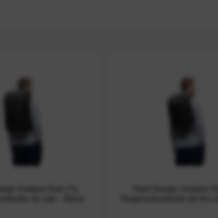
sign Outdoor Rain Fly
Peak Design Outdoor Ra
tzhülle 45 Liter - Black
Regenschutzhülle 25-30 Lit