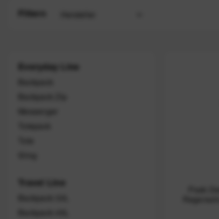
Filtern
Hersteller
Peak Design
Everyday Line
Backpack
Backpack Zip
Messenger
Totepack
Tote
Sling
Travel Line
Peak De
Backpack 30L
Regenschu
Backpack 45L