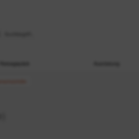
Reisegepäck
Ausrüstung
nschutzhülle
e)