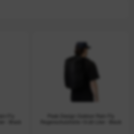
in Fly
Peak Design Outdoor Rain Fly
er - Black
Regenschutzhülle 15-20 Liter - Black