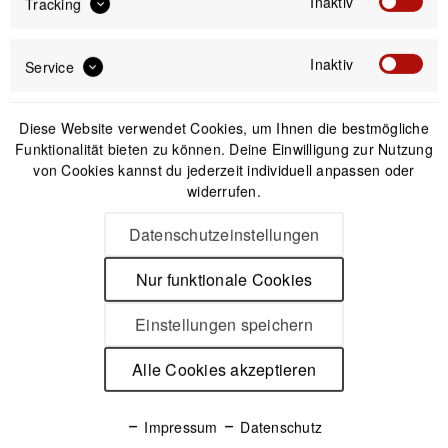
Inaktiv
Tracking
Passendes Zubehör
Inaktiv
Service
Diese Website verwendet Cookies, um Ihnen die bestmögliche
Funktionalität bieten zu können. Deine Einwilligung zur Nutzung
von Cookies kannst du jederzeit individuell anpassen oder
widerrufen.
Datenschutzeinstellungen
Nur funktionale Cookies
Einstellungen speichern
Peak Design Outdoor Backpack Zip 18 Liter - Black
Alle Cookies akzeptieren
199,99 €
*
Impressum
Datenschutz