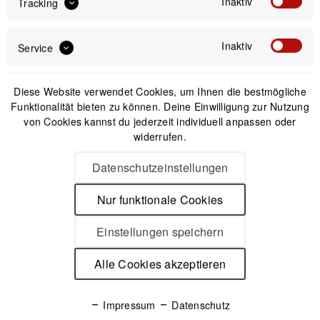
Inaktiv
Tracking
Passendes Zubehör
Inaktiv
Service
Diese Website verwendet Cookies, um Ihnen die bestmögliche
Funktionalität bieten zu können. Deine Einwilligung zur Nutzung
von Cookies kannst du jederzeit individuell anpassen oder
widerrufen.
Datenschutzeinstellungen
Nur funktionale Cookies
Einstellungen speichern
Peak Design Outdoor Backpack Cloud
Alle Cookies akzeptieren
ab 249,99 €
*
Impressum
Datenschutz