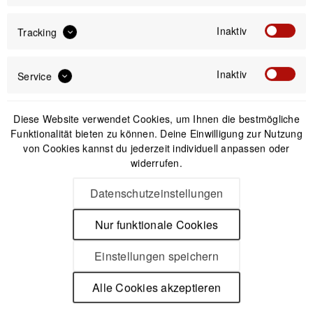
Kostenloser Versand (DE & AT)
Sicherer Kauf auf Rechnung
Inaktiv
Tracking
Inaktiv
Service
Passendes Zubehör
Diese Website verwendet Cookies, um Ihnen die bestmögliche
Funktionalität bieten zu können. Deine Einwilligung zur Nutzung
von Cookies kannst du jederzeit individuell anpassen oder
widerrufen.
Datenschutzeinstellungen
Nur funktionale Cookies
Einstellungen speichern
Alle Cookies akzeptieren
Peak Design Travel Duffelpack Bag 65L Reisetasche