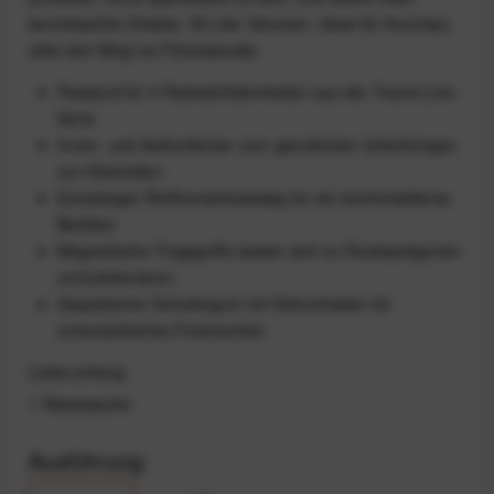
durchdachter Details. 35 Liter Volumen. Ideal für Kurztrips
oder den Weg ins Fitnessstudio.
Passend für 3 Packwürfeleinheiten aus der Travel-Line-
Serie
Innen- und Außenfächer zum geordneten Unterbringen
von Kleinteilen
Extralanger Reißverschlussweg für ein komfortableres
Befüllen
Magnetische Tragegriffe lassen sich zu Rucksackgurten
umfunktionieren
Gepolsterter Schultergurt mit Schnürhaken für
unkompliziertes Festmachen
Lieferumfang
1 Reisetasche
Ausführung