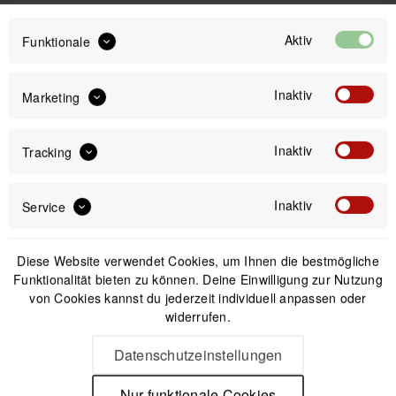
Aktiv
Funktionale
169,99 €
ab
Preis:
*
Inaktiv
inkl. gesetzl. MwSt.
versandkostenfrei (DE & AT)
Marketing
Inaktiv
Tracking
Offizieller Online-Shop
Kostenloser Versand (DE & AT)
Sicherer Kauf auf Rechnung
Inaktiv
Service
Passendes Zubehör
Diese Website verwendet Cookies, um Ihnen die bestmögliche
Funktionalität bieten zu können. Deine Einwilligung zur Nutzung
von Cookies kannst du jederzeit individuell anpassen oder
widerrufen.
Nicht auf Lager
Datenschutzeinstellungen
Nur funktionale Cookies