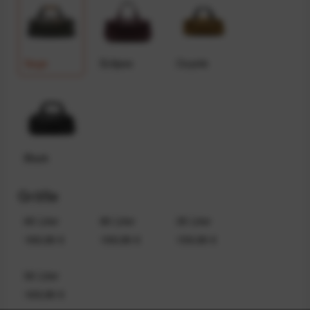
Sage
Eclipse
Coyote
Black
Größe
65 Liter
80 Liter
35 Liter
189,99 €
199,99 €
159,99 €
50 Liter
169,99 €