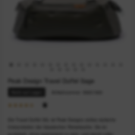
Peak Design Travel Duffel Sage
Nicht auf Lager
Artikelnummer:
59201920
Die Travel Duffel 35L ist Peak Designs zeitlos stylische
Interpretation der klassischen Reisetasche. Sie ist
puristisch, ohne spartanisch zu sein, und steckt voller