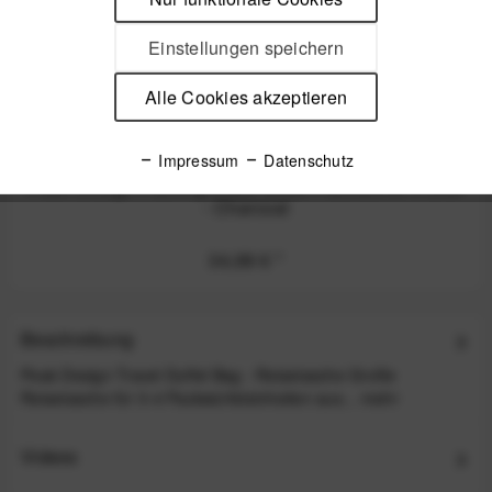
Einstellungen speichern
Alle Cookies akzeptieren
Impressum
Datenschutz
Peak Design Packing Cube Small Packwürfel 9 Liter
- Charcoal
34,99 €
*
Beschreibung
Peak Design Travel Duffel Bag - Reisetasche Große
Reisetasche für 3-4 Packwürfeleinheiten aus...
mehr
Videos