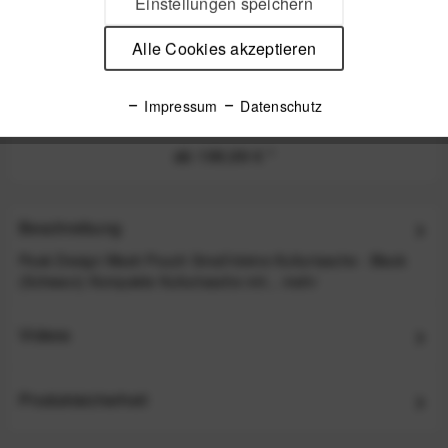
Einstellungen speichern
Alle Cookies akzeptieren
Peak Design Travel Backpack Black
Impressum
Datenschutz
ab 199,99 €
*
Beschreibung
Peak Design Wash Pouch Small kleine Kulturtasche - Black
(Schwarz) Kompakte Kulturtasche mit...
mehr
Videos
Produktsicherheit