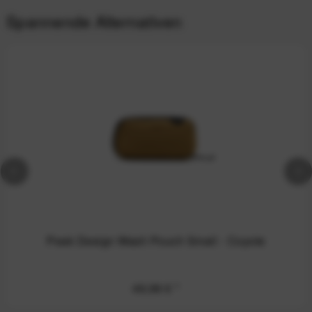
Spannende Alternativen
Peak Design Wash Pouch Small - Coyote
49,99 €
*