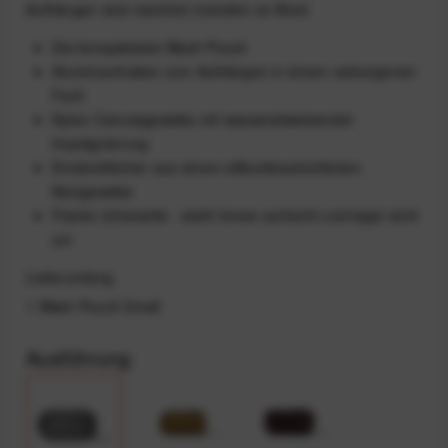
Aufhängen sind natürlich trotzdem an Bord.
Die kompakteste Wash Pouch
Aluminiumhaken zum Aufhängen in einem verborgenen
Fach
Nylon-Canvasgewebe mit wasserabweisender
Imprägnierung
Einsteckfächer aus einem silikonbeschichtetem
Netzgewebe
Flache Unterseite - steht immer aufrecht und kippt nicht
um
Lieferumfang
1 Wash Pouch Small
Ausführung