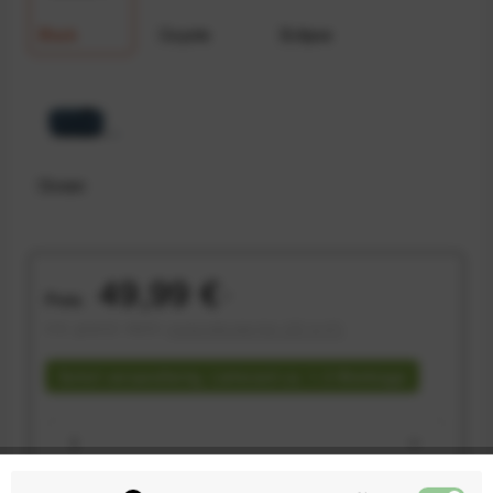
Black
Coyote
Eclipse
Ocean
49,99 €
Preis:
*
inkl. gesetzl. MwSt.
versandkostenfrei (DE & AT)
Sofort versandfertig, Lieferzeit ca. 1-3 Werktage