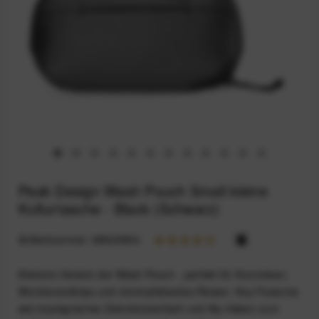
Peak Design Wash Pouch Small kleine
Kulturtasche - Black (Schwarz)
Artikelnummer:
68923954
Kleinere Version der Wash Pouch - perfekt für Kurzreisen,
Wochenendtrips und minimalistisches Reisen. Key Features
wie imprägniertes Zahnbürstenfach und Alu-Haken zum