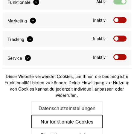
Aktiv
Funktionale
IN DEN
WARENKORB
Inaktiv
Marketing
Offizieller Online-Shop
Kostenloser Versand (DE & AT)
Inaktiv
Tracking
Sicherer Kauf auf Rechnung
Inaktiv
Service
Passendes Zubehör
Diese Website verwendet Cookies, um Ihnen die bestmögliche
Funktionalität bieten zu können. Deine Einwilligung zur Nutzung
Nicht auf Lager
von Cookies kannst du jederzeit individuell anpassen oder
widerrufen.
Datenschutzeinstellungen
Nur funktionale Cookies