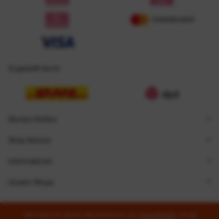
Zugestellt durch
Service Hotline
Shop Service
Informationen
Unsere Shops
* Alle Preise inkl. gesetzl. Mehrwertsteuer zzgl.
Versandkosten
und ggf.