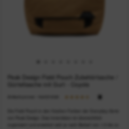
Peak Design Field Pouch Zubehörtasche /
Gürteltasche mit Gurt - Coyote
Artikelnummer:
164031699
Die Field Pouch in den frischen Farben der Everyday-Serie
von Peak Design. Das Innenleben ist übersichtlich
organisiert und erweitert sich je nach Bedarf von 1,5 bis zu