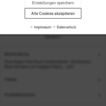
Einstellungen speichern
Alle Cookies akzeptieren
Peak Design Everyday Backpack Zip 15 Liter - Black
(Schwarz)
Impressum
Datenschutz
199,99 €
*
Beschreibung
Peak Design Field Pouch Zubehörtasche / Gürteltasche -
Black (Schwarz) mit Tragegurt Kleine...
mehr
Videos
Produktsicherheit