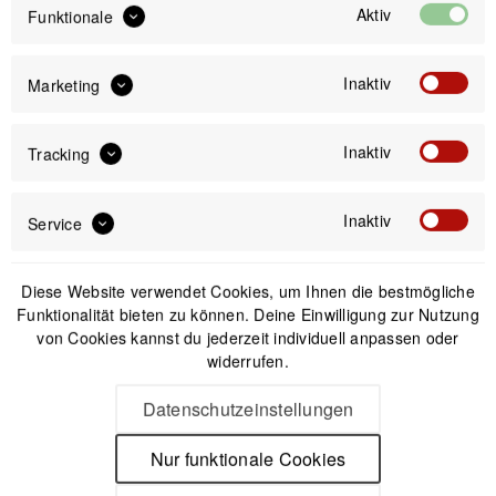
Aktiv
Funktionale
IN DEN
WARENKORB
Inaktiv
Marketing
Offizieller Online-Shop
Kostenloser Versand (DE & AT)
Inaktiv
Tracking
Sicherer Kauf auf Rechnung
Inaktiv
Service
Passendes Zubehör
Diese Website verwendet Cookies, um Ihnen die bestmögliche
Funktionalität bieten zu können. Deine Einwilligung zur Nutzung
Nicht auf Lager
von Cookies kannst du jederzeit individuell anpassen oder
widerrufen.
Datenschutzeinstellungen
Nur funktionale Cookies