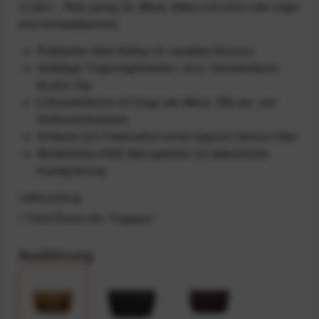
3 Litern - Platz genug für Akkus, Kabel und mehr oder sogar
eine Kompaktkamera.
Praktischer Klett-Rolltop für variables Volumen
Vielfältige Tragemöglichkeiten: Gurt, Gürtelschlaufe,
Anchor Clip
8 Einsteckfächer für Dinge wie Akkus, SDs etc. und
Reißverschlussfach
Schlaufe zum Festmachen eines Capture Camera Clips
Abriebfestes 400D-Nylongewebe mit wasserfester
Imprägnierung
Lieferumfang
1 Field-Pouch inkl. Tragegurt
Ausführung