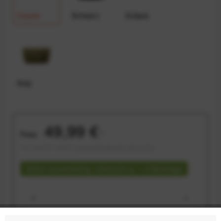
Coyote
Schwarz
Eclipse
Kelp
49,99 €
Preis:
*
inkl. gesetzl. MwSt.
versandkostenfrei (DE & AT)
Sofort versandfertig, Lieferzeit ca. 1-3 Werktage