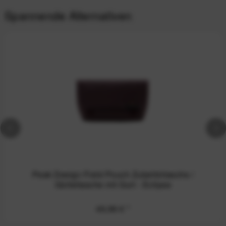
Spannende Alternativen
Peak Design Field Pouch Zubehörtasche /
Gürteltasche mit Gurt - Eclipse
49,99 €
*