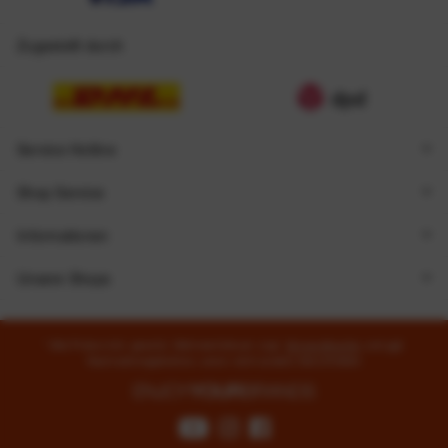
Zugestellt durch
Service Hotline
Shop Service
Informationen
Unsere Shops
* Alle Preise inkl. gesetzl. Mehrwertsteuer zzgl.
Versandkosten
und ggf.
Nachnahmegebühren, wenn nicht anders beschrieben