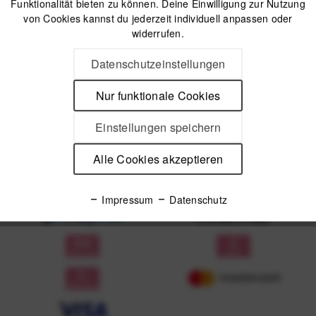
Funktionalität bieten zu können. Deine Einwilligung zur Nutzung
von Cookies kannst du jederzeit individuell anpassen oder
Anmelden
widerrufen.
Mit dem Absenden des Formulars erlaube ich die Speicherung und Verarbeitung
Datenschutzeinstellungen
meiner Daten, wie Sie in der
Datenschutzerklärung
beschrieben ist.
Nur funktionale Cookies
Einstellungen speichern
Alle Cookies akzeptieren
Unsere Zahlungsarten
Impressum
Datenschutz