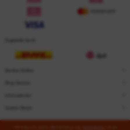
Zugestellt durch
Service Hotline
Shop Service
Informationen
Unsere Shops
* Alle Preise inkl. gesetzl. Mehrwertsteuer zzgl.
Versandkosten
und ggf.