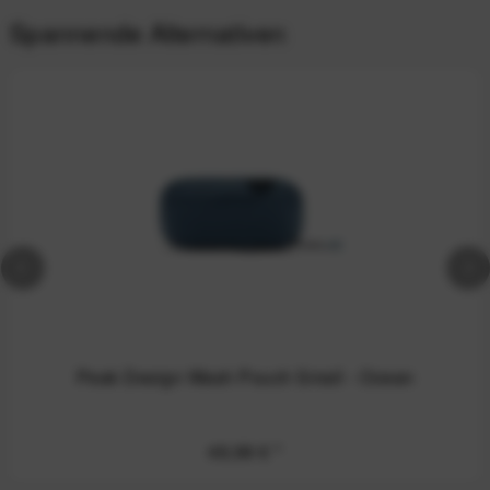
Spannende Alternativen
Peak Design Wash Pouch Small - Ocean
49,99 €
*