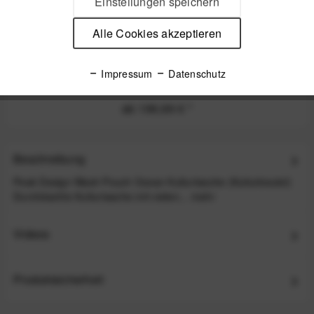
Einstellungen speichern
Alle Cookies akzeptieren
Peak Design Travel Backpack Black
Impressum
Datenschutz
ab 199,99 €
*
Beschreibung
Peak Design Wash Pouch Ocean Kulturtasche (Kulturbeutel)
Durchdachte Kulturtasche mit vielen...
mehr
Videos
Produktsicherheit