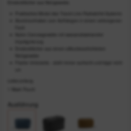
Einsteckfächer aus Netzgewebe.
Praktisches Modul des Travel-Line-Packwürfel-Systems
Aluminiumhaken zum Aufhängen in einem verborgenen
Fach
Nylon-Canvasgewebe mit wasserabweisender
Imprägnierung
Einsteckfächer aus einem silikonbeschichtetem
Netzgewebe
Flache Unterseite - steht immer aufrecht und kippt nicht
um
Lieferumfang
1 Wash Pouch
Ausführung