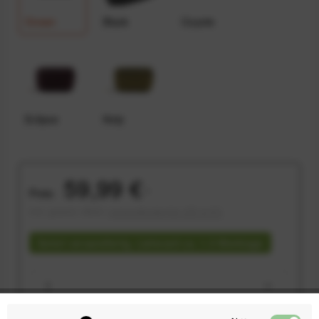
Ocean
Black
Coyote
Eclipse
Kelp
59,99 €
Preis:
*
inkl. gesetzl. MwSt.
versandkostenfrei (DE & AT)
Sofort versandfertig, Lieferzeit ca. 1-3 Werktage