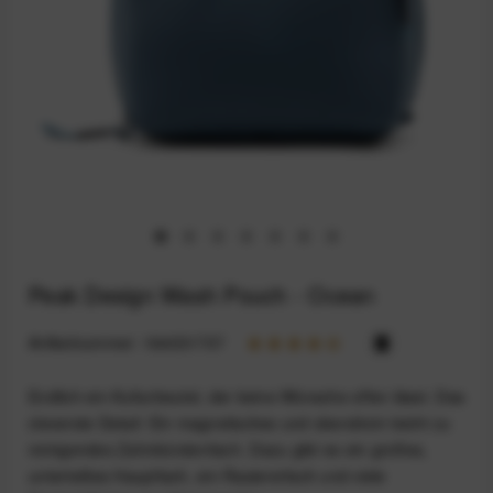
Peak Design Wash Pouch - Ocean
Artikelnummer:
164031707
Endlich ein Kulturbeutel, der keine Wünsche offen lässt. Das
cleverste Detail: Ein magnetisches und obendrein leicht zu
reinigendes Zahnbürstenfach. Dazu gibt es ein großes,
unterteiltes Hauptfach, ein Rasiererfach und viele