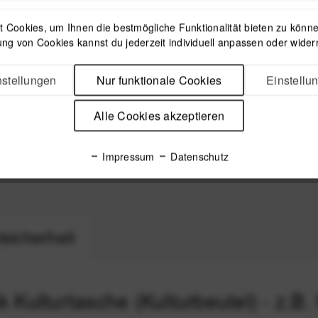
 Cookies, um Ihnen die bestmögliche Funktionalität bieten zu können
ng von Cookies kannst du jederzeit individuell anpassen oder wider
stellungen
Nur funktionale Cookies
Einstellu
Alle Cookies akzeptieren
Impressum
Datenschutz
sicherheit
Kulturtasche (Kulturbeutel) - z.B.