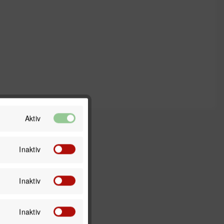
Aktiv
Inaktiv
Inaktiv
Inaktiv