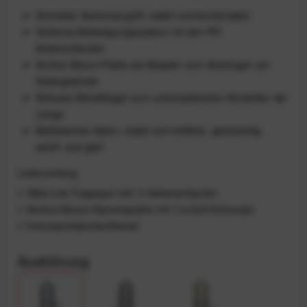
Schneller Kamerazugriff, stabil und komfortabel
Sicheres Befestigungssystem mit den PD-
Ankerschlaufen
Anchor-Mount-Platte als Adapter zum Anbringen am
Stativgewinde
Robuste Metallbügel zum unkompliziertes Verstellen der
Länge
Ballistisches Nylon: stabil und reißfest, gleichzeitig
weich und glatt
Lieferumfang
1 Slide-Lite-Tragegurt inkl. 4 Ankerschlaufen
1 Anchor-Mount-Kameraplatte mit 1/4-Zoll-Schraube
1 Innensechskantschlüssel
Ausführung