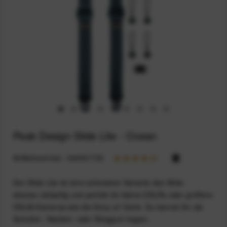
Peak Design Slide Lite - Ocean
Artikelnummer:
164031733
Der Slide Lite ist eine schmalere Variante des Slide -
ebenso vielseitig und perfekt für kleine DSLRs oder größere
DSLM-Kameras wie die Sony-a7-Serie. Du kannst ihn als
Schulter-, Nacken- oder Slinggurt tragen.