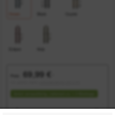
Ocean
Black
Coyote
Eclipse
Kelp
69,99 €
Preis:
*
inkl. gesetzl. MwSt.
versandkostenfrei (DE & AT)
Sofort versandfertig, Lieferzeit ca. 1-3 Werktage