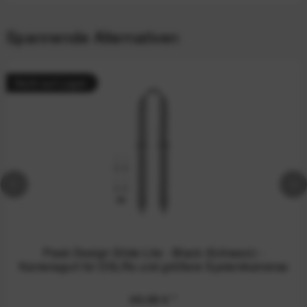
Spannende Alternativen
Nicht auf Lager
Peak Design Slide Lite - Black (Schwarz) -
Kameragurt für DSLRs und größere Systemkameras
69,99 €
*