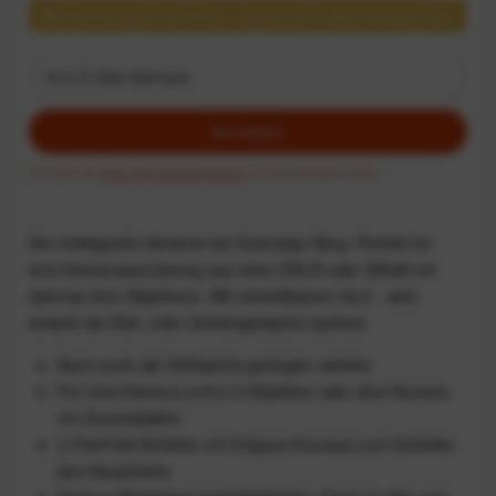
Benachrichtigen Sie mich, sobald der Artikel lieferbar ist.
Anmelden
Ich habe die
Datenschutzbestimmungen
zur Kenntnis genommen.
Die mittelgroße Variante der Everyday Sling. Perfekt für
eine Kameraausrüstung aus einer DSLR oder DSLM mit
zwei bis drei Objektiven. Mit verstellbarem Gurt - sitzt
sowohl als Hüft- oder Umhängetasche optimal.
Kann auch als Hüfttasche getragen werden
Für eine Kamera und 2-3 Objektive oder eine Kamera
mit Zoomobjektiv
2 FlexFold-Einteiler mit Origami-Konzept zum Einteilen
des Hauptfachs