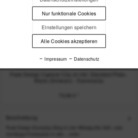
Nur funktionale Cookies
Einstellungen speichern
Alle Cookies akzeptieren
Impressum
Datenschutz
Peak Design Capture Clip v3 inkl. Standard Plate -
Black (Schwarz) - Kameraclip
79,99 €
*
Beschreibung
Peak Design Everyday Sling 6 Liter Mittelgroße Hüft- oder
Umhänge-Fototasche In den...
mehr