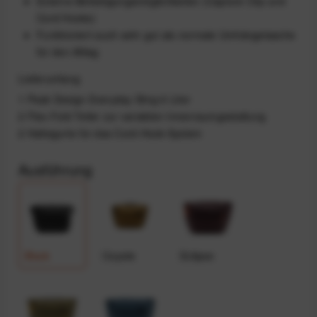
Externe Befestigungsmöglichkeiten (Capture Clip und
Cord Hooks)
Funktioniert auch sehr gut als normale Umhängetasche
für den Alltag
Lieferumfang
1 Peak Design Everyday Sling 6 Liter
2 Flex-Fold Teiler zur variablen Innenraumgestaltung
2 Haltegurte für das Cord-Hook-System
Ausführung
Black
Coyote
Eclipse