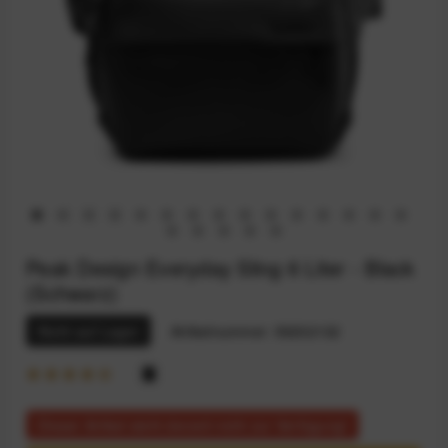
Peak Design Everyday Sling 6 Liter - Black
(Schwarz)
Nicht auf Lager
Artikelnummer:
59202132
Dieser Artikel steht derzeit nicht zur Verfügung!