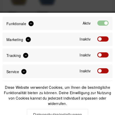
Kelp
Ocean
Aktiv
Funktionale
129,99 €
Inaktiv
Preis:
*
Marketing
inkl. gesetzl. MwSt.
versandkostenfrei (DE & AT)
Inaktiv
Tracking
Offizieller Online-Shop
Kostenloser Versand (DE & AT)
Inaktiv
Service
Sicherer Kauf auf Rechnung
Diese Website verwendet Cookies, um Ihnen die bestmögliche
Funktionalität bieten zu können. Deine Einwilligung zur Nutzung
Passendes Zubehör
von Cookies kannst du jederzeit individuell anpassen oder
widerrufen.
Datenschutzeinstellungen