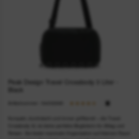
Peak Design Travel Crossbody 3 Liter -
Black
Artikelnummer:
164032985
Kompakt, durchdacht und immer griffbereit – die Travel
Crossbody 3L ist deine perfekte Begleiterin für Alltag und
Reisen. Sie bietet maximale Organisation auf kleinem Raum