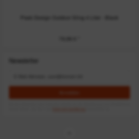
Peak Design Outdoor Sling 4 Liter - Black
79,99 €
*
Newsletter
Anmelden
Mit dem Absenden des Formulars erlaube ich die Speicherung und Verarbeitung
meiner Daten, wie Sie in der
Datenschutzerklärung
beschrieben ist.