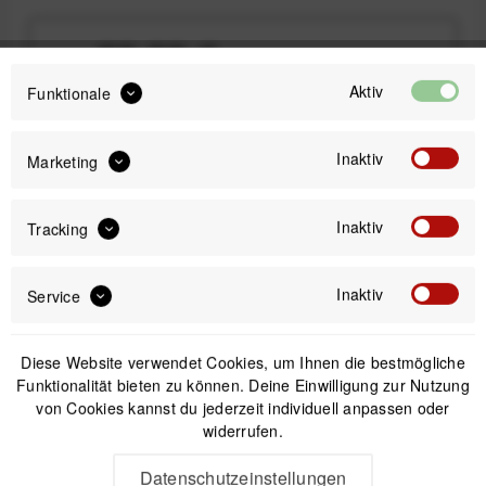
99,99 €
Preis:
*
Aktiv
inkl. gesetzl. MwSt.
versandkostenfrei (DE & AT)
Funktionale
Sofort versandfertig, Lieferzeit ca. 1-3 Werktage
Inaktiv
Marketing
Inaktiv
Tracking
IN DEN
WARENKORB
Inaktiv
Service
Diese Website verwendet Cookies, um Ihnen die bestmögliche
Offizieller Online-Shop
Kostenloser Versand (DE & AT)
Funktionalität bieten zu können. Deine Einwilligung zur Nutzung
Sicherer Kauf auf Rechnung
von Cookies kannst du jederzeit individuell anpassen oder
widerrufen.
Datenschutzeinstellungen