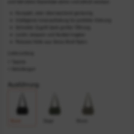
und hält deine Essentials sicher und stilvoll verstaut.
Kompakt, aber überraschend geräumig
Intelligente Innenaufteilung für perfekte Ordnung
Schneller Zugriff dank großer Öffnung
Leicht, bequem und flexibel tragbar
Robuste Hülle aus Versa Shell Nylon
Lieferumfang
1 Tasche
1 Schultergurt
Ausführung
Black
Sage
Stone