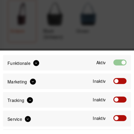
Eclipse
Black
Ocean
(Schwarz)
159,99 €
Aktiv
Funktionale
Preis:
*
inkl. gesetzl. MwSt.
versandkostenfrei (DE & AT)
Inaktiv
Marketing
Sofort versandfertig, Lieferzeit ca. 1-3 Werktage
Inaktiv
Tracking
Inaktiv
Service
IN DEN
WARENKORB