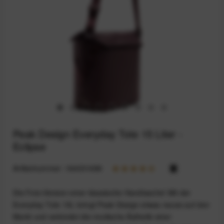
Peak Design Everyday Tote 15 Liter -
Eclipse
Artikelnummer:
164031686
Die Foto-Version einer klassische Handtasche! Mit der
Everyday Tote 15L bringt Peak Design etwas neues auf den
Markt und verbindet die modische Ästhetik einer