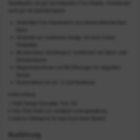
Handtasche mit gut durchdachten Foto-Details. Funktioniert
auch gut als Schultertasche.
Vielseitige Foto-Handtasche aus wasserabweisendem
Nylon
Verbindet ein modisches Design mit einer hohen
Flexibilität
Abnehmbarer Schultergurt: funktioniert als Hand- oder
Schultertasche
Magnetverschluss und RV-Öffnungen für doppelten
Schutz
Einschubfach für ein 13-Zoll-Notebook
Lieferumfang
1 Peak Design Everyday Tote 15L
2 Flex-Fold Teiler zur variablen Innengestaltung
2 externe Haltegurte für das Cord-Hook-System
Ausführung