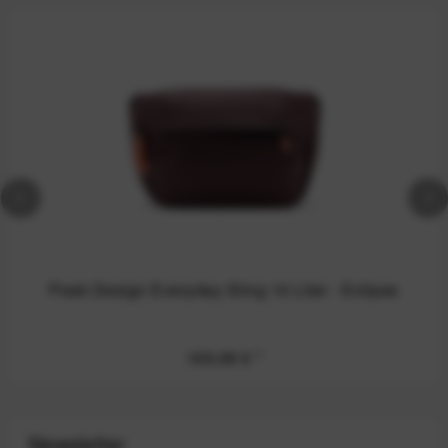
Peak Design Everyday Sling 10 Liter - Eclipse
169,99 €
*
Newsletter