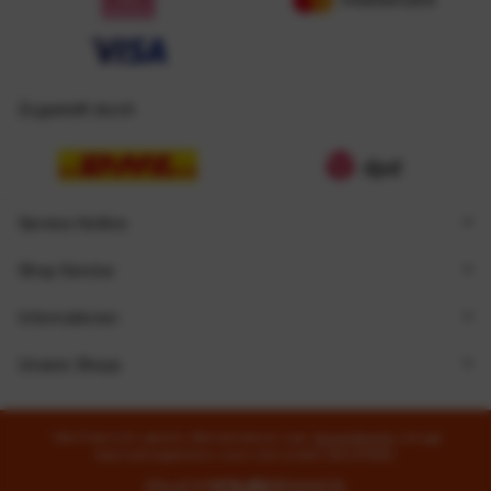
Zugestellt durch
Service Hotline
Shop Service
Informationen
Unsere Shops
* Alle Preise inkl. gesetzl. Mehrwertsteuer zzgl.
Versandkosten
und ggf.
Nachnahmegebühren, wenn nicht anders beschrieben