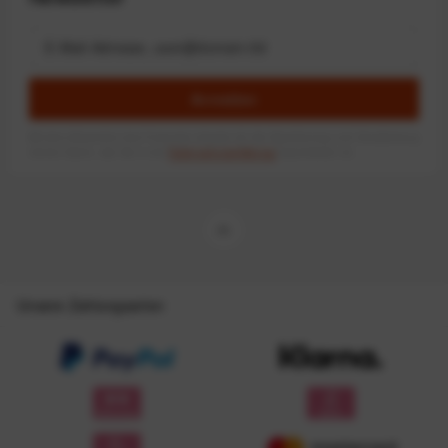
Anmelden
Mit dem Absenden des Formulars erlaube ich die Speicherung und Verarbeitung
meiner Daten, wie Sie in der
Datenschutzerklärung
beschrieben ist.
Unsere Zahlungsarten