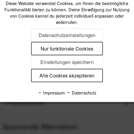
Diese Website verwendet Cookies, um Ihnen die bestmögliche
Funktionalität bieten zu können. Deine Einwilligung zur Nutzung
von Cookies kannst du jederzeit individuell anpassen oder
Offizieller Online-Shop
widerrufen.
Kostenloser Versand (DE & AT)
Sicherer Kauf auf Rechnung
Datenschutzeinstellungen
Nur funktionale Cookies
Beschreibung
Peak Design Everyday Tote 15 Liter Eclipse Everyday Tote -
Einstellungen speichern
die Foto-Handtasche! Die...
mehr
Alle Cookies akzeptieren
Videos
Impressum
Datenschutz
Produktsicherheit
Spannende Alternativen