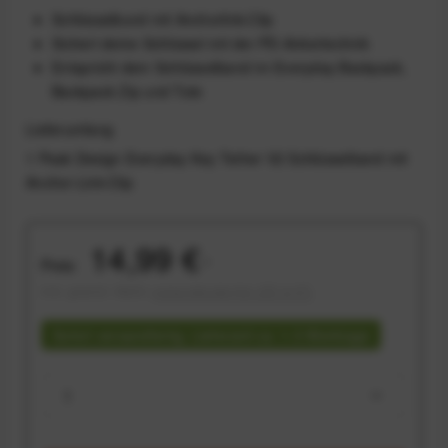
Schlüsselbund mit Anchorlink-Clip
Sichert deine Schlüssel mit der PD-Ankertechnik
Entspricht dem Schlüsselband im Everyday Backpack,
Backpack Zip und Tote
Lieferumfang
1 Peak Design Everyday Key Tether V2 Schlüsselband mit
Anchor-Link-Clip
14,99 €
Preis:
*
inkl. gesetzl. MwSt.
versandkostenfrei (DE & AT)
Sofort versandfertig, Lieferzeit ca. 1-3 Werktage