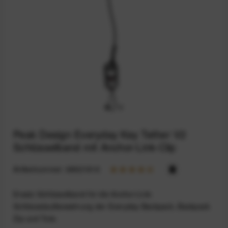
Peak Design Everyday Key Tether V2
Schlüsselband mit Anchor-Link-Clip
Artikelnummer:
68921816
Ersatz-Schlüsselband für die Anchor-Link-
Schlüsselaufbewahrung der Everyday Backpack, Backpack
Zip und Tote.