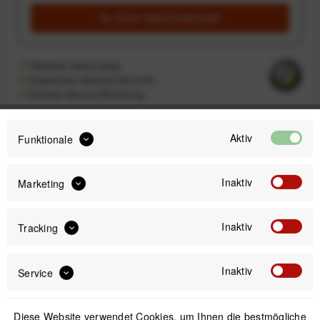
IN DEN
WARENKORB
Offizieller Online-Shop
Kostenloser Versand (DE & AT)
Sicherer Kauf auf Rechnung
Aktiv
Funktionale
Passendes Zubehör
Inaktiv
Marketing
Nicht auf Lager
Inaktiv
Tracking
Inaktiv
Service
Diese Website verwendet Cookies, um Ihnen die bestmögliche