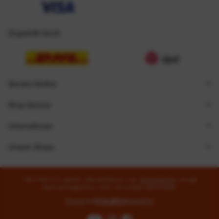
Zugestellt durch
Service Hotline
Shop Service
Informationen
Unsere Shops
* Alle Preise inkl. gesetzl. Mehrwertsteuer zzgl.
Versandkosten
und ggf.
Nachnahmegebühren, wenn nicht anders beschrieben