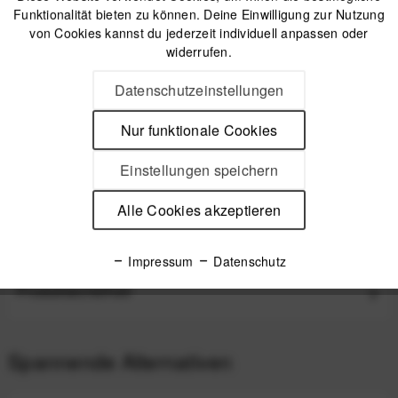
Funktionalität bieten zu können. Deine Einwilligung zur Nutzung
von Cookies kannst du jederzeit individuell anpassen oder
widerrufen.
Peak Design Everyday Backpack Zip 15 Liter - Black
(Schwarz)
Datenschutzeinstellungen
Nur funktionale Cookies
199,99 €
*
Einstellungen speichern
Beschreibung
Alle Cookies akzeptieren
Peak Design Everyday Key Tether V2 Schlüsselband mit
Anchor-Link-Clip Ersatz-Schlüsselband für...
mehr
Impressum
Datenschutz
Produktsicherheit
Spannende Alternativen