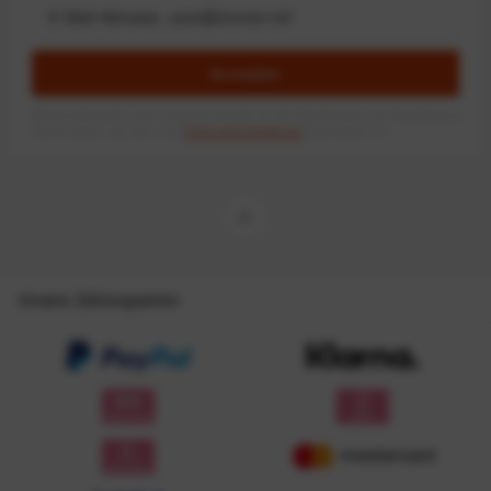
Anmelden
Mit dem Absenden des Formulars erlaube ich die Speicherung und Verarbeitung
meiner Daten, wie Sie in der
Datenschutzerklärung
beschrieben ist.
Unsere Zahlungsarten