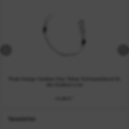
Peak Design Outdoor Key Tether Schlüsselband für
die Outdoor-Line
14,99 €
*
Newsletter