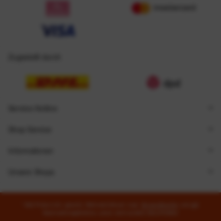
Zugestellt durch
Service Hotline
Shop Service
Informationen
Unsere Shops
* Alle Preise inkl. gesetzl. Mehrwertsteuer zzgl.
Versandkosten
und ggf.
Nachnahmegebühren, wenn nicht anders beschrieben