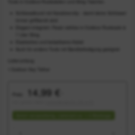
Tools in Outdoor-Rucksäcken und Sling‑Taschen.
Schlüsselbund mit Karabinerclip - damit deine Schlüssel
immer griffbereit sind
Elegant integriert: Passt nahtlos in Outdoor‑Rucksack &
7 Liter Sling.
Elastisches und belastbares Kabel
Auch für andere Tools mit Bandbefestigung geeignet
Lieferumfang
1 Outdoor Key Tether
14,99 €
Preis:
*
inkl. gesetzl. MwSt.
versandkostenfrei (DE & AT)
Sofort versandfertig, Lieferzeit ca. 1-3 Werktage