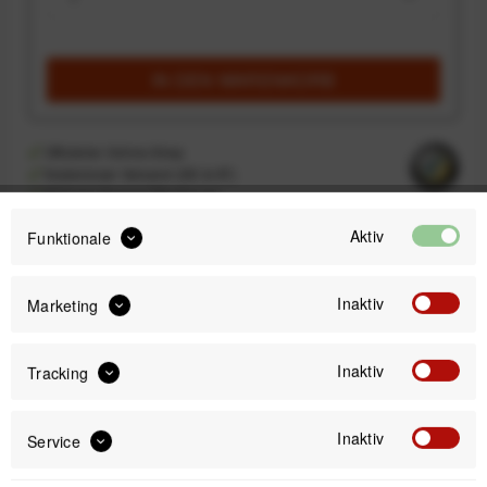
IN DEN
WARENKORB
Offizieller Online-Shop
Kostenloser Versand (DE & AT)
Sicherer Kauf auf Rechnung
Aktiv
Funktionale
Passendes Zubehör
Inaktiv
Marketing
Inaktiv
Tracking
Inaktiv
Service