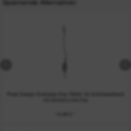
Spannende Alternativen
Peak Design Everyday Key Tether V2 Schlüsselband
mit Anchor-Link-Clip
14,99 €
*