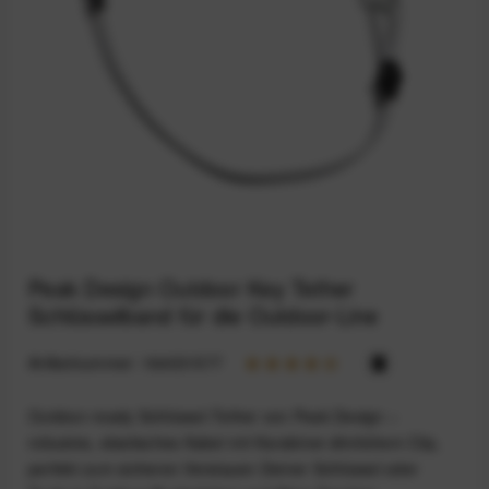
Peak Design Outdoor Key Tether
Schlüsselband für die Outdoor-Line
Artikelnummer:
164031577
Outdoor‑ready Schlüssel‑Tether von Peak Design –
robustes, elastisches Kabel mit Karabiner-ähnlichem Clip,
perfekt zum sicheren Verstauen Deiner Schlüssel oder