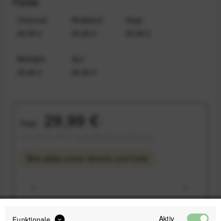
Farbe
Charcoal
Redwood
Sage
29,99 €
29,99 €
29,99 €
Midnight
Sun
29,99 €
29,99 €
29,99 €
Preis:
*
inkl. gesetzl. MwSt.
versandkostenfrei (DE & AT)
Bitte wähle zuerst
Variante
und
Farbe
Aktiv
Funktionale