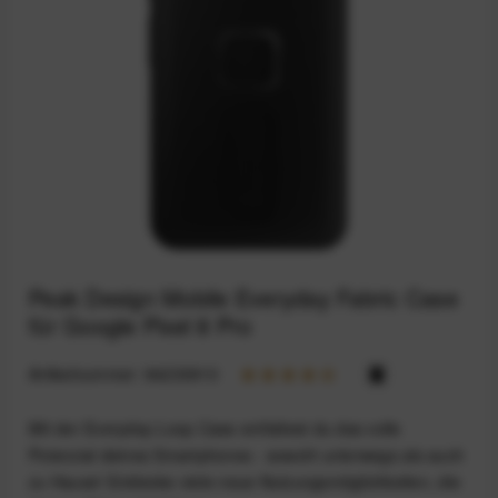
Peak Design Mobile Everyday Fabric Case
für Google Pixel 8 Pro
Artikelnummer:
94233910
Mit der Everyday Loop Case entfaltest du das volle
Potenzial deines Smartphones - sowohl unterwegs als auch
zu Hause! Entdecke viele neue Nutzungsmöglichkeiten, die