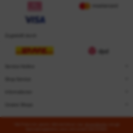
Zugestellt durch
Service Hotline
Shop Service
Informationen
Unsere Shops
* Alle Preise inkl. gesetzl. Mehrwertsteuer zzgl.
Versandkosten
und ggf.
Nachnahmegebühren, wenn nicht anders beschrieben