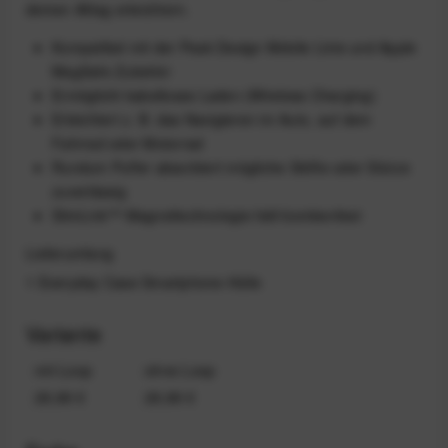
deinen Alltag erleichtern.
Kompatibel mit der Peak Design Mobile Linie und Apple
MagSafe Zubehör
Ermöglicht kabelloses Laden (Wireless Charging)
Erleichtert z. B. das Navigieren im Auto, auf dem
Fahrrad oder Motorrad
Rundum Puffer absorbiert mögliche Stöße oder Stürze
zuverlässig
SlimLink™ Magnettechnologie hält bombenfest
Lieferumfang
1 Everyday Case Smartphone-Hülle
Variante
mit Loop
ohne Loop
29,99 €
29,99 €