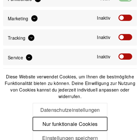
IN DEN
WARENKORB
Inaktiv
Marketing
Offizieller Online-Shop
Kostenloser Versand (DE & AT)
Inaktiv
Sicherer Kauf auf Rechnung
Tracking
Inaktiv
Service
Passendes Zubehör
Diese Website verwendet Cookies, um Ihnen die bestmögliche
Funktionalität bieten zu können. Deine Einwilligung zur Nutzung
von Cookies kannst du jederzeit individuell anpassen oder
widerrufen.
Datenschutzeinstellungen
Nur funktionale Cookies
Einstellungen speichern