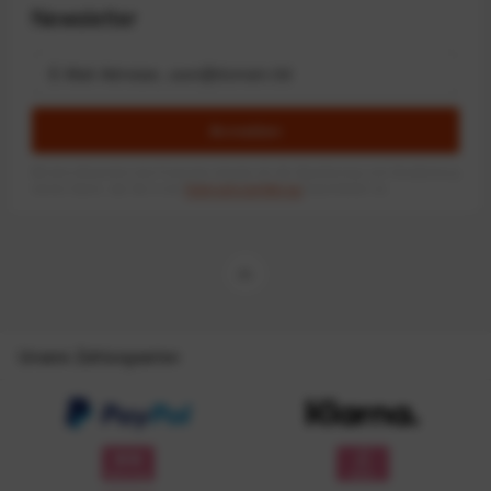
Newsletter
Anmelden
Mit dem Absenden des Formulars erlaube ich die Speicherung und Verarbeitung
meiner Daten, wie Sie in der
Datenschutzerklärung
beschrieben ist.
Unsere Zahlungsarten