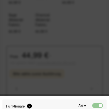
44,99 €
44,99 €
Sage
Charcoal
(Material:
(Material:
Fabric)
Fabric)
44,99 €
44,99 €
44,99 €
Preis:
*
inkl. gesetzl. MwSt.
versandkostenfrei (DE & AT)
Bitte wähle zuerst
Ausführung
Aktiv
Funktionale
IN DEN
WARENKORB