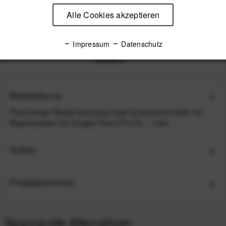
Alle Cookies akzeptieren
Peak Design Mobile Wireless Charging Stand
Ladestation - Black (Schwarz)
Impressum
Datenschutz
89,99 €
*
Beschreibung
Peak Design Mobile Everyday Case Smartphone-Hülle mit
Magnetsystem für Google Pixel 9 Pro XL...
mehr
Videos
Produktsicherheit
Spannende Alternativen