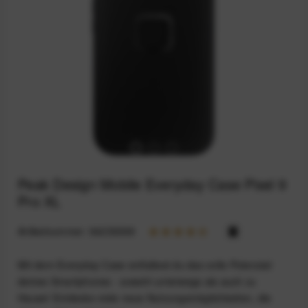
Peak Design Mobile Everyday Case Pixel 9
Pro XL
Artikelnummer:
94235098
Mit dem Everyday Case entfaltest du das volle Potenzial
deines Smartphones - sowohl unterwegs als auch zu
Hause! Entdecke viele neue Nutzungsmöglichkeiten, die