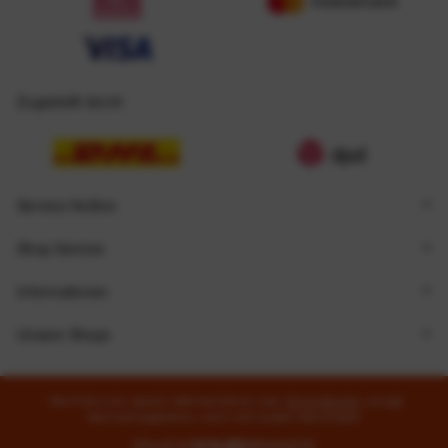
Zugestellt durch
Service Hotline
Shop Service
Informationen
Unsere Shops
* Alle Preise inkl. gesetzl. Mehrwertsteuer zzgl.
Versandkosten
und ggf.
Nachnahmegebühren, wenn nicht anders beschrieben