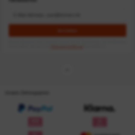
Anmelden
Mit dem Absenden des Formulars erlaube ich die Speicherung und Verarbeitung
meiner Daten, wie Sie in der
Datenschutzerklärung
beschrieben ist.
Unsere Zahlungsarten