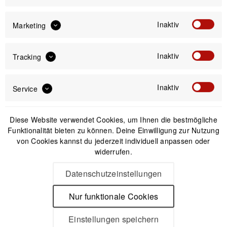
Inaktiv
Marketing
Offizieller Online-Shop
Kostenloser Versand (DE & AT)
Sicherer Kauf auf Rechnung
Inaktiv
Tracking
Inaktiv
Service
Passendes Zubehör
Diese Website verwendet Cookies, um Ihnen die bestmögliche
Funktionalität bieten zu können. Deine Einwilligung zur Nutzung
von Cookies kannst du jederzeit individuell anpassen oder
widerrufen.
Datenschutzeinstellungen
Nur funktionale Cookies
Einstellungen speichern