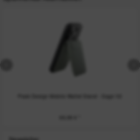
Peak Design Mobile Wallet Stand - Sage V2
69,99 €
*
Newsletter