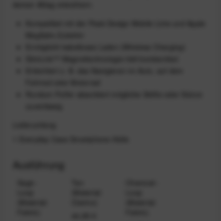
deinen Alltag erleichtern.
Kompatibel mit der Peak Design Mobile Linie und Apple
MagSafe Zubehör
Ermöglicht kabelloses Laden (Wireless Charging)
SlimLink™ Magnettechnologie hält bombenfest
Erleichtert z. B. das Navigieren im Auto, auf dem
Fahrrad oder Motorrad
Rundum Puffer absorbiert mögliche Stöße oder Stürze
zuverlässig
Lieferumfang
1 Everyday Case Smartphone-Hülle
Ausführung
Sage -
Tan
Charcoal -
Loop
(Material:
Loop
(Material:
Clarino)
(Material:
Fabric)
Fabric)
44,99 €