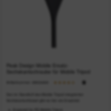
Peak Design Mobile Ersatz-
Sechskantschraube für Mobile Tripod
Artikelnummer:
68924466
Den im Standfuß des Mobile Tripod integrierten
Sechskantschlüssel gibt es hier als Ersatzteil.
Ersatzteil für PD Mobile Tripod