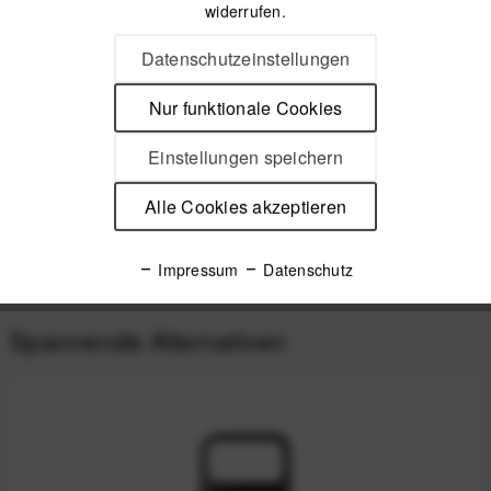
(Schwarz)
widerrufen.
94,99 €
*
Datenschutzeinstellungen
Nur funktionale Cookies
Beschreibung
Einstellungen speichern
Peak Design Mobile Ersatz-Sechskantschraube für Mobile
Tripod Ersatz-Sechskantschraube für...
mehr
Alle Cookies akzeptieren
Produktsicherheit
Impressum
Datenschutz
Spannende Alternativen