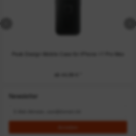
Peak Design Mobile Case für iPhone 17 Pro Max
ab 44,99 €
*
Newsletter
Anmelden