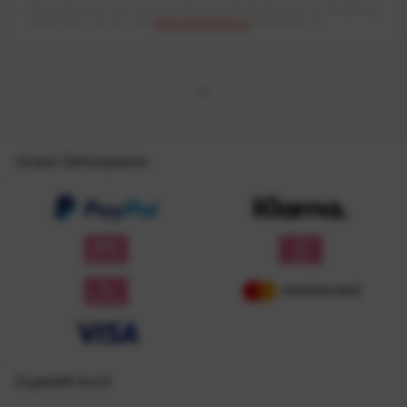
Mit dem Absenden des Formulars erlaube ich die Speicherung und Verarbeitung
meiner Daten, wie Sie in der
Datenschutzerklärung
beschrieben ist.
Unsere Zahlungsarten
Zugestellt durch