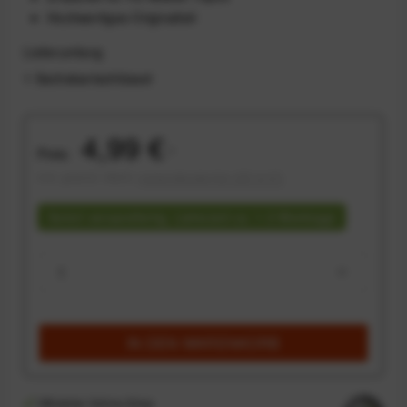
Hochwertiges Originalteil
Lieferumfang
1 Sechskantschlüssel
4,99 €
Preis:
*
inkl. gesetzl. MwSt.
versandkostenfrei (DE & AT)
Sofort versandfertig, Lieferzeit ca. 1-3 Werktage
IN DEN
WARENKORB
Offizieller Online-Shop