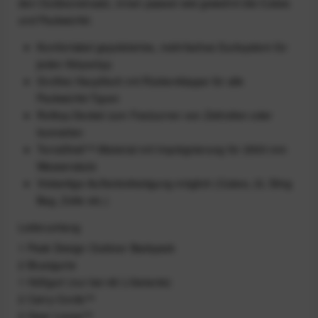
den Outdooreinsatz, innen passen wie gewohnt die Cubes
und Packwürfel.
Komfortabel gepolstertes, mehrfaches Gurtsystem für
jeden Körpertyp
Großes Hauptfach mit Rückenklappe für alle
Packwürfel-Typen
Rolltop-Deckel zum Festzurren von Zeltrollen oder
Isomatten
TerraShell™-Material mit Imprägnierung für 2000 mm
Wassersäule
Vielseitige Außenbefestigung möglich (Cubes, 2L Sling
Bag, Zelte etc.)
Lieferumfang
1 Peak Design Outdoor Backpack
2 Brustgurte
1 Hüftgurt (nur bei 46 L-Variante)
2 Carry-Cords™
2 Gear Loops™