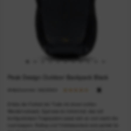
Peak Design Outdoor Backpack Black
Artikelnummer:
94235303
Erlebe die Freiheit der Trails mit einem echten
Wanderrucksack. Egal was du mitnimmst, das voll
konfigurierbare Tragesystem passt sich an und macht die
Last bequem. Rolltop und Trinkblasenfach sind perfekt für