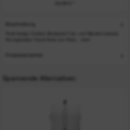
59,99 €
*
Beschreibung
Peak Design Outdoor Backpack Foto- und Wanderrucksack
Die legendäre Travel-Serie von Peak...
mehr
Produktsicherheit
Spannende Alternativen