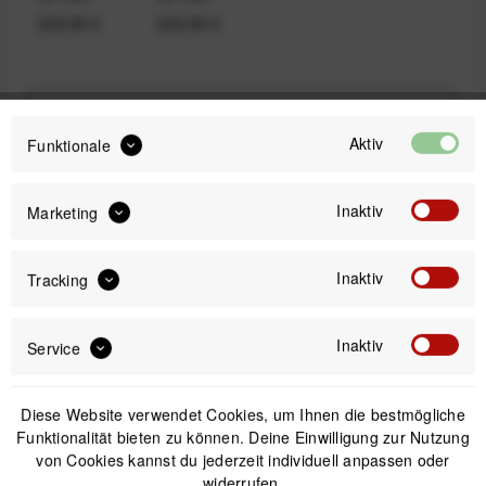
329,99 €
249,99 €
249,99 €
ab
Preis:
*
Aktiv
Funktionale
inkl. gesetzl. MwSt.
versandkostenfrei (DE & AT)
Inaktiv
Bitte wähle zuerst
Größe
Marketing
Inaktiv
Tracking
Inaktiv
Service
IN DEN
WARENKORB
Diese Website verwendet Cookies, um Ihnen die bestmögliche
Funktionalität bieten zu können. Deine Einwilligung zur Nutzung
Offizieller Online-Shop
Kostenloser Versand (DE & AT)
von Cookies kannst du jederzeit individuell anpassen oder
Sicherer Kauf auf Rechnung
widerrufen.