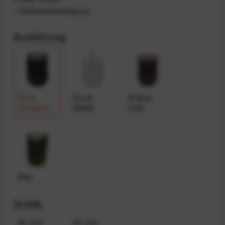
1 Schlüsselbefestigung
Ausführung
Black
Cloud
Eclipse
(Schwarz)
(Weiß)
(Lila)
Kelp
Größe
45 Liter
25 Liter