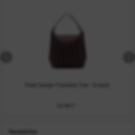
Peak Design Packable Tote - Eclipse
24,99 €
*
Newsletter