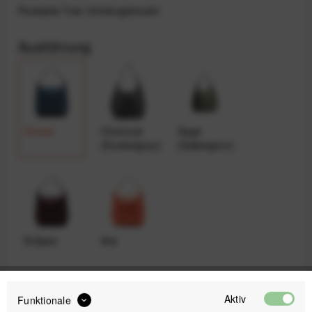
Packable Tote Umhängebeutel
Ausführung
Ocean
Charcoal
Sage
(Dunkelgrau)
(Salbeigrün)
Eclipse
Ibis
24,99 €
Aktiv
Funktionale