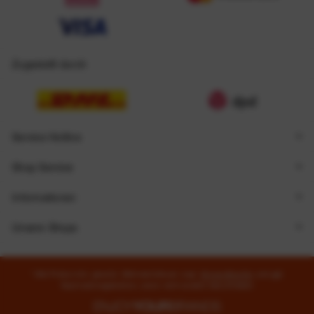
Zugestellt durch
Service Hotline
Shop Service
Informationen
Unsere Shops
* Alle Preise inkl. gesetzl. Mehrwertsteuer zzgl.
Versandkosten
und ggf.
Nachnahmegebühren, wenn nicht anders beschrieben