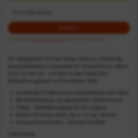
Anmelden
Ich habe die
Datenschutzbestimmungen
zur Kenntnis genommen.
Der Alltagsbeutel mit Peak Design-Features: Hochwertig,
wasserabweisend, mit gepolstertem Schulterriemen. Nimmt
bis zu 12 Liter auf - und wird mit dem integrierten
Aufbewahrungsbeutel zum handlichen Paket.
Hochwertiger Faltbeutel aus wasserabweisendem Nylon
Mit Reißverschluss und gepolstertem Schulterriemen
Faltbar - Aufbewahrungsbeutel fest integriert
Effektiv: 80 Gramm leicht, bis zu 12 Liter Volumen
Klimaneutral produziert - Fairtrade-Zertifikat
Lieferumfang