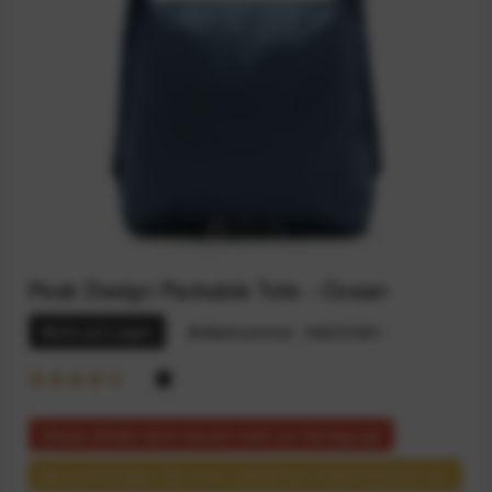
Peak Design Packable Tote - Ocean
Nicht auf Lager
Artikelnummer:
164031691
Dieser Artikel steht derzeit nicht zur Verfügung!
Benachrichtigen Sie mich, sobald der Artikel lieferbar ist.