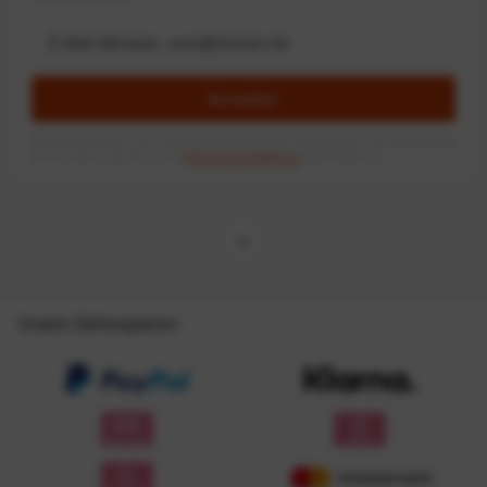
Anmelden
Mit dem Absenden des Formulars erlaube ich die Speicherung und Verarbeitung
meiner Daten, wie Sie in der
Datenschutzerklärung
beschrieben ist.
Unsere Zahlungsarten