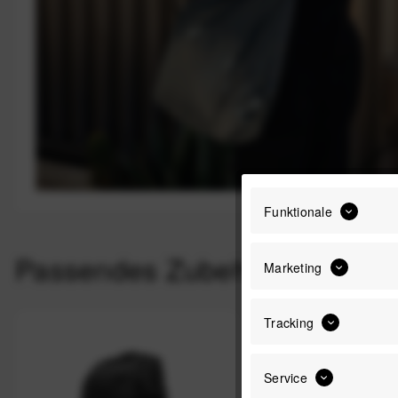
Funktionale
Passendes Zubehör
Marketing
Tracking
Service