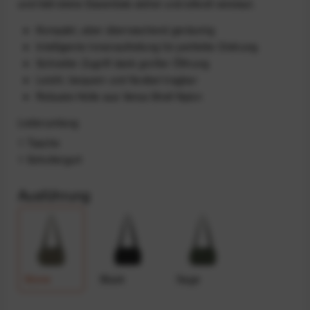
und hält deine Essentials sicher und stilvoll verstaut.
Kompakt, aber überraschend geräumig
Intelligente Innenaufteilung für perfekte Ordnung
Schneller Zugriff dank großer Öffnung
Leicht, bequem und flexibel tragbar
Robuste Hülle aus Versa Shell Nylon
Lieferumfang
1 Tasche
1 Schultergurt
Ausführung
Stone
Black
Sage