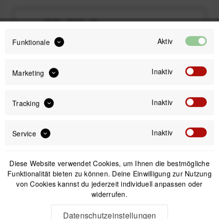
99,99 €
Preis:
*
Aktiv
inkl. gesetzl. MwSt.
versandkostenfrei (DE & AT)
Funktionale
Sofort versandfertig, Lieferzeit ca. 1-3 Werktage
Inaktiv
Marketing
Inaktiv
Tracking
IN DEN
WARENKORB
Inaktiv
Service
Diese Website verwendet Cookies, um Ihnen die bestmögliche
Offizieller Online-Shop
Kostenloser Versand (DE & AT)
Funktionalität bieten zu können. Deine Einwilligung zur Nutzung
Sicherer Kauf auf Rechnung
von Cookies kannst du jederzeit individuell anpassen oder
widerrufen.
Datenschutzeinstellungen