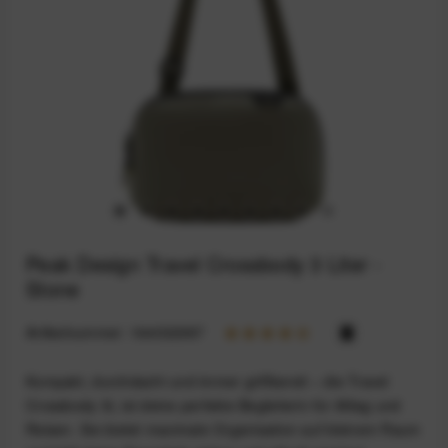
Peak Design Travel Crossbody 3 Liter -
Stone
Artikelnummer:
164032987
Kompakt, durchdacht und immer griffbereit – die Travel
Crossbody 3L ist deine perfekte Begleiterin für Alltag und
Reisen. Sie bietet maximale Organisation auf kleinem Raum