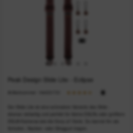
Peak Design Slide Lite - Eclipse
Artikelnummer:
164031731
Der Slide Lite ist eine schmalere Variante des Slide -
ebenso vielseitig und perfekt für kleine DSLRs oder größere
DSLM-Kameras wie die Sony-a7-Serie. Du kannst ihn als
Schulter-, Nacken- oder Slinggurt tragen.