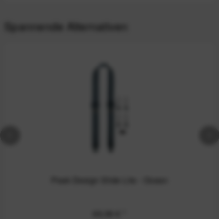
Spannende Alternativen
Peak Design Slide Lite - Ocean
69,99 €
*