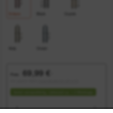
Eclipse
Black
Coyote
Kelp
Ocean
69,99 €
Preis:
*
inkl. gesetzl. MwSt.
versandkostenfrei (DE & AT)
Sofort versandfertig, Lieferzeit ca. 1-3 Werktage