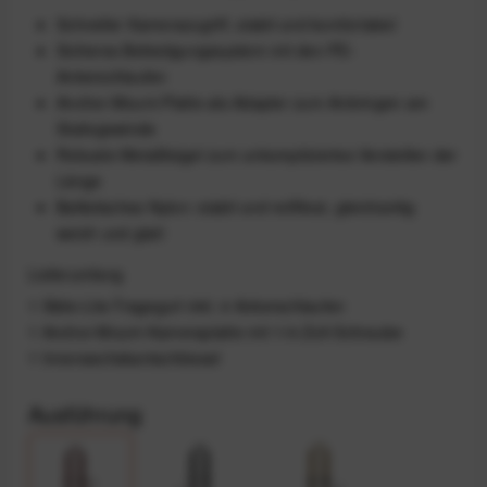
Schneller Kamerazugriff, stabil und komfortabel
Sicheres Befestigungssystem mit den PD-
Ankerschlaufen
Anchor-Mount-Platte als Adapter zum Anbringen am
Stativgewinde
Robuste Metallbügel zum unkompliziertes Verstellen der
Länge
Ballistisches Nylon: stabil und reißfest, gleichzeitig
weich und glatt
Lieferumfang
1 Slide-Lite-Tragegurt inkl. 4 Ankerschlaufen
1 Anchor-Mount-Kameraplatte mit 1/4-Zoll-Schraube
1 Innensechskantschlüssel
Ausführung