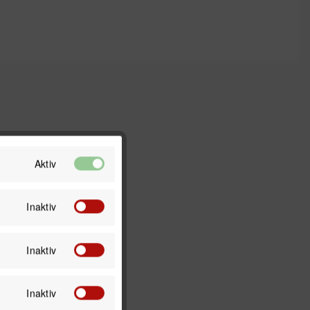
Aktiv
Inaktiv
Inaktiv
Inaktiv