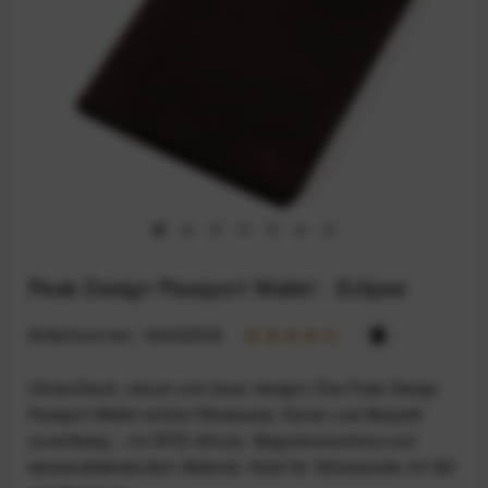
Peak Design Passport Wallet - Eclipse
Artikelnummer:
164032509
Ultraschlank, robust und clever designt: Das Peak Design
Passport Wallet schützt Reisepass, Karten und Bargeld
zuverlässig – mit RFID-Schutz, Magnetverschluss und
wasserabweisendem Material. Ideal für Vielreisende mit Stil