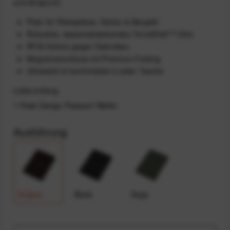
und Anspruch.
Platz für Reisepässe, Karten & Bargeld
Robustes, wasserabweisendes TerraShell™ Ultra
RFID-Schutz gegen Datenklau
Magnetverschluss mit Premium-Feeling
Ultraleicht & komfortabel in jeder Tasche
Lieferumfang
1 Peak Design Passport Wallet
Ausführung
Eclipse
Black
Sage