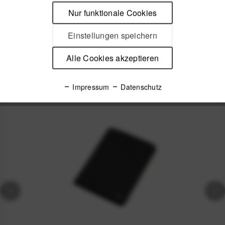
Peak Design Passport Wallet – Minimalismus trifft auf
Nur funktionale Cookies
Funktion Für Reisende, die mehr...
mehr
Einstellungen speichern
Produktsicherheit
Alle Cookies akzeptieren
Spannende Alternativen
Impressum
Datenschutz