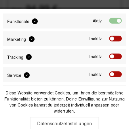
94,99 €
Preis:
*
inkl. gesetzl. MwSt.
versandkostenfrei (DE & AT)
Aktiv
Funktionale
Sofort versandfertig, Lieferzeit ca. 1-3 Werktage
Inaktiv
Marketing
Inaktiv
Tracking
IN DEN
WARENKORB
Inaktiv
Service
Offizieller Online-Shop
Diese Website verwendet Cookies, um Ihnen die bestmögliche
Kostenloser Versand (DE & AT)
Funktionalität bieten zu können. Deine Einwilligung zur Nutzung
Sicherer Kauf auf Rechnung
von Cookies kannst du jederzeit individuell anpassen oder
widerrufen.
Beschreibung
Datenschutzeinstellungen