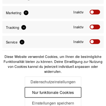
Inaktiv
Marketing
Offizieller Online-Shop
Kostenloser Versand (DE & AT)
Sicherer Kauf auf Rechnung
Inaktiv
Tracking
Inaktiv
Service
Passendes Zubehör
Diese Website verwendet Cookies, um Ihnen die bestmögliche
Funktionalität bieten zu können. Deine Einwilligung zur Nutzung
von Cookies kannst du jederzeit individuell anpassen oder
widerrufen.
Datenschutzeinstellungen
Nur funktionale Cookies
Einstellungen speichern