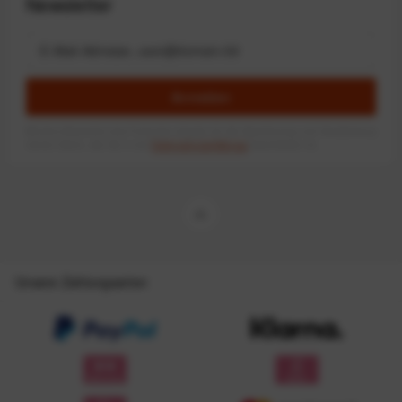
Newsletter
Anmelden
Mit dem Absenden des Formulars erlaube ich die Speicherung und Verarbeitung
meiner Daten, wie Sie in der
Datenschutzerklärung
beschrieben ist.
Unsere Zahlungsarten