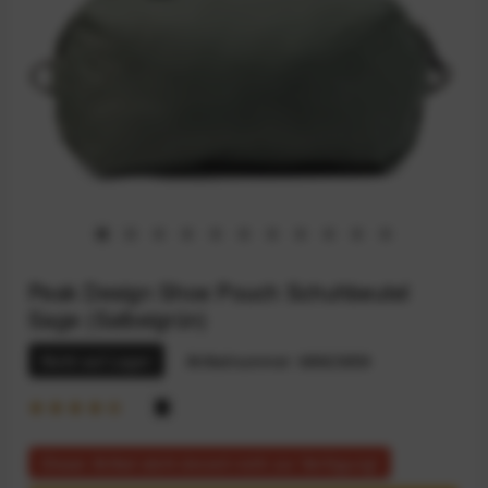
Peak Design Shoe Pouch Schuhbeutel
Sage (Salbeigrün)
Nicht auf Lager
Artikelnummer:
68923959
Dieser Artikel steht derzeit nicht zur Verfügung!