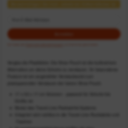
Benachrichtigen Sie mich, sobald der Artikel lieferbar ist.
Anmelden
Ich habe die
Datenschutzbestimmungen
zur Kenntnis genommen.
Vergiss die Plastiktüte: Die Shoe Pouch ist die kultiviertere
Alternative um deine Schuhe zu verstauen. Ihr besonderes
Feature ist ein angenähter Verstaubeutel zum
platzsparenden Verstauen der leeren Shoe Pouch.
17 x 32 x 17 cm Volumen - passend für Schuhe bis
Größe 44
Modul des Travel-Line-Packwürfel-Systems
Integriert sich nahtlos in die Travel-Line-Rucksäcke und
-Taschen