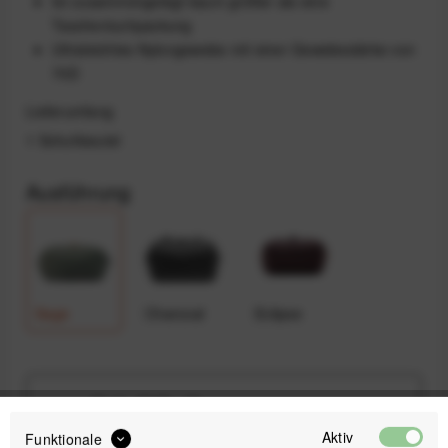
Ist zusammengelegt kaum größer als eine
Taschentuchpackung
Ultraleichtes Nylongewebe mit einer Gewebestärke von
70D
Lieferumfang
1 Schuhbeutel
Ausführung
Sage
Charcoal
Eclipse
34,99 €
Preis:
*
Aktiv
Funktionale
inkl. gesetzl. MwSt.
versandkostenfrei (DE & AT)