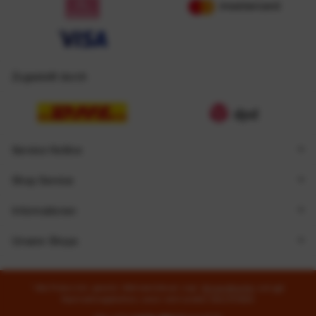
Zugestellt durch
Service Hotline
Shop Service
Informationen
Unsere Shops
* Alle Preise inkl. gesetzl. Mehrwertsteuer zzgl.
Versandkosten
und ggf.
Nachnahmegebühren, wenn nicht anders beschrieben