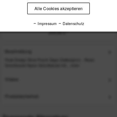
Alle Cookies akzeptieren
Peak Design Travel Duffelpack Bag 65L Reisetasche
mit Rucksackgurten - Black (Schwarz)
Impressum
Datenschutz
249,99 €
*
Beschreibung
Peak Design Shoe Pouch Sage (Salbeigrün) - Reise-
Schuhbeutel Nylon-Schuhbeutel mit...
mehr
Videos
Produktsicherheit
Spannende Alternativen