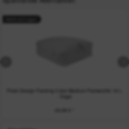
Nicht auf Lager
Peak Design Packing Cube Medium Packwürfel 18 L
- Sage
49,99 €
*