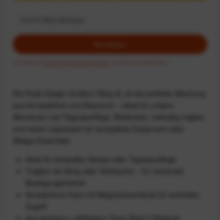
Anmelden
Ich habe die
Datenschutzbestimmungen
zur Kenntnis genommen.
Die Peak Design Outdoor Sling 4L ist die perfekte Mischung
aus Kompaktheit und Stauraum – ideal für urbane
Abenteuer und Tagesausflüge. Wetterfest, vielseitig tragbar
und clever organisiert für kompaktes Equipment oder
Alltags-Essentials.
Ideal für kompakte Setups oder Tagesausflüge
Tragbar als Sling oder Hüfttasche – für maximale
Bewegungsfreiheit
Smartphone-Fach mit Magnetverschluss für schnellen
Zugriff
Aus weichem, reißfestem Terra Shell™-Material