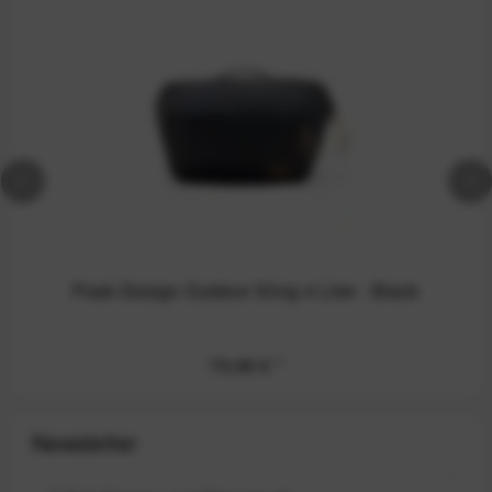
Peak Design Outdoor Sling 4 Liter - Black
79,99 €
*
Newsletter