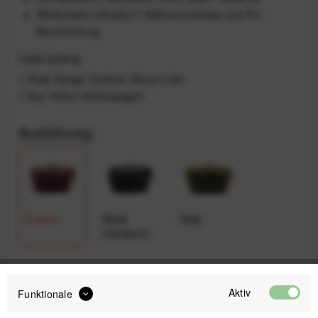
Wetterfeste UltraZip™-Reißverschlüsse und PU-
Beschichtung
Lieferumfang
1 Peak Design Outdoor Sling 4 Liter
1 Key Tether Schlüsselgurt
Ausführung
Eclipse
Black
Kelp
(Schwarz)
79,99 €
Aktiv
Funktionale
Preis:
*