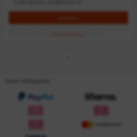
Anmelden
Mit dem Absenden des Formulars erlaube ich die Speicherung und Verarbeitung
meiner Daten, wie Sie in der
Datenschutzerklärung
beschrieben ist.
Unsere Zahlungsarten