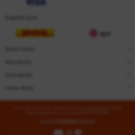
Zugestellt durch
Service Hotline
Shop Service
Informationen
Unsere Shops
* Alle Preise inkl. gesetzl. Mehrwertsteuer zzgl.
Versandkosten
und ggf.
Nachnahmegebühren, wenn nicht anders beschrieben