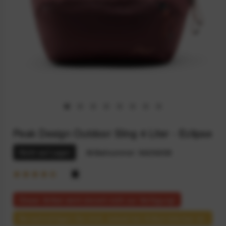
Peak Design Outdoor Sling 4 Liter - Eclipse
Nicht auf Lager
Artikelnummer:
94236038
Dieser Artikel steht derzeit nicht zur Verfügung!
Benachrichtigen Sie mich, sobald der Artikel lieferbar ist.