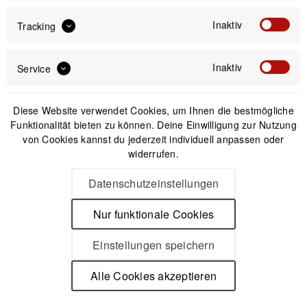
Sicherer Kauf auf Rechnung
Inaktiv
Tracking
Passendes Zubehör
Inaktiv
Service
Diese Website verwendet Cookies, um Ihnen die bestmögliche
Funktionalität bieten zu können. Deine Einwilligung zur Nutzung
von Cookies kannst du jederzeit individuell anpassen oder
widerrufen.
Datenschutzeinstellungen
Nur funktionale Cookies
Einstellungen speichern
Alle Cookies akzeptieren
Peak Design Outdoor Sling 4 Liter Strap - Black