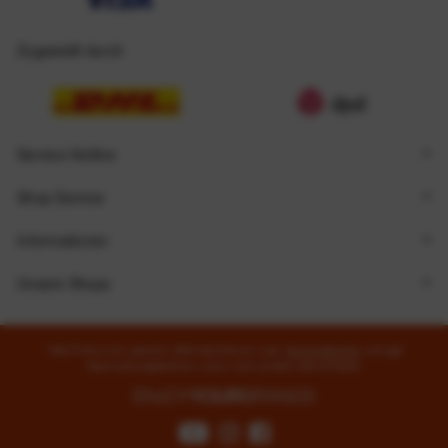
Zugestellt durch
Service Hotline
Shop Service
Informationen
Unsere Shops
* Alle Preise inkl. gesetzl. Mehrwertsteuer zzgl.
Versandkosten
und ggf.
Nachnahmegebühren, wenn nicht anders beschrieben