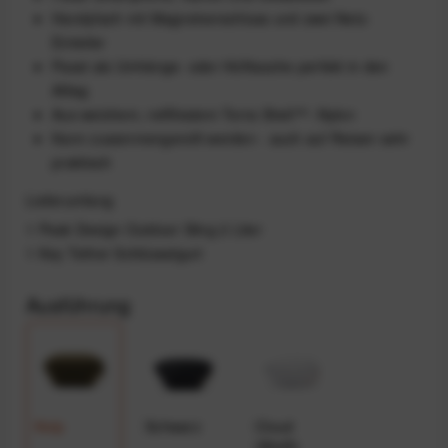
Handyfach mit Magnetverschluss und zwei Netz-
Einteiler
Passt als Umhänge- oder Hüfttasche perfekt in den
Alltag
Aus weichem, reißfestem Terra Shell™ -Nylon
Kann zusammengerollt werden - auch auf Reisen sehr
praktisch
Lieferumfang
1 Peak Design Outdoor Sling 2 Liter
1 Key Tether Schlüsselgurt
Ausführung
Kelp
Schwarz
Cloud
(Weiß)