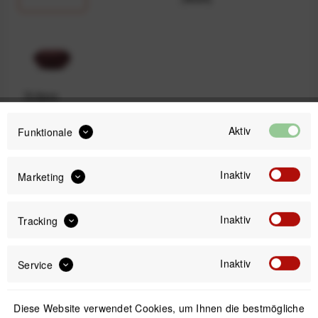
Eclipse
(Lila)
Aktiv
Funktionale
59,99 €
Inaktiv
Marketing
Preis:
*
inkl. gesetzl. MwSt.
versandkostenfrei (DE & AT)
Inaktiv
Tracking
Sofort versandfertig, Lieferzeit ca. 1-3 Werktage
Inaktiv
Service
Diese Website verwendet Cookies, um Ihnen die bestmögliche