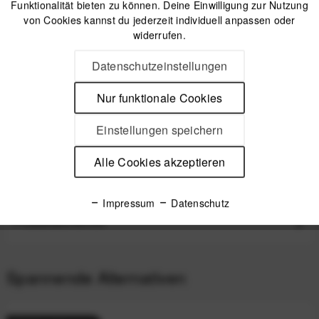
Funktionalität bieten zu können. Deine Einwilligung zur Nutzung
IN DEN
WARENKORB
von Cookies kannst du jederzeit individuell anpassen oder
widerrufen.
Offizieller Online-Shop
Datenschutzeinstellungen
Kostenloser Versand (DE & AT)
Sicherer Kauf auf Rechnung
Nur funktionale Cookies
Einstellungen speichern
Beschreibung
Alle Cookies akzeptieren
Peak Design Outdoor Sling 2 Liter - Kelp Flexible Hüft- oder
Umhängetasche für den Alltag Die...
mehr
Impressum
Datenschutz
Produktsicherheit
Spannende Alternativen