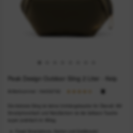
Peak Design Outdoor Sling 2 Liter - Kelp
Artikelnummer:
164032762
Die kleinste Sling ist deine Umhängetasche für Überall. Mit
Smartphonefach und Netzfächern ist die faltbare Tasche
super praktisch im Alltag.
Fasst Smartphone, Karten und Geldbeutel