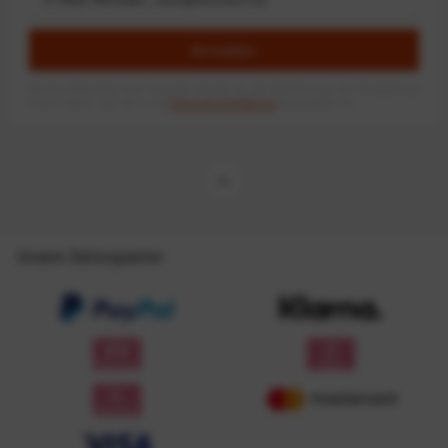
Anmelden
Mit dem Absenden des Formulars erlaube ich die Speicherung und Verarbeitung
meiner Daten, wie Sie in der
Datenschutzerklärung
beschrieben ist.
Unsere Zahlungsarten