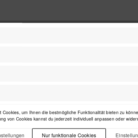
 Cookies, um Ihnen die bestmögliche Funktionalität bieten zu können
ng von Cookies kannst du jederzeit individuell anpassen oder wider
stellungen
Nur funktionale Cookies
Einstellu