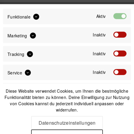
Aktiv
Funktionale
49,99 €
Preis:
*
inkl. gesetzl. MwSt.
versandkostenfrei (DE & AT)
Inaktiv
Marketing
Inaktiv
Tracking
Offizieller Online-Shop
Kostenloser Versand (DE & AT)
Sicherer Kauf auf Rechnung
Inaktiv
Service
Passendes Zubehör
Diese Website verwendet Cookies, um Ihnen die bestmögliche
Funktionalität bieten zu können. Deine Einwilligung zur Nutzung
von Cookies kannst du jederzeit individuell anpassen oder
widerrufen.
Nicht auf Lager
Datenschutzeinstellungen