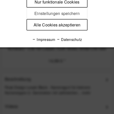
Nur funktionale Cookies
Einstellungen speichern
Alle Cookies akzeptieren
Impressum
Datenschutz
Peak Design Micro Anchor Ankerschlaufen 4 Stk.
Schwarz - z.B. für Leash, Cuff, Slide, Slide Lite ode
14,99 €
*
Beschreibung
Peak Design Leash Black - Kameragurt für kleinere
Kameratypen 2. Generation mit zahlreichen...
mehr
Videos