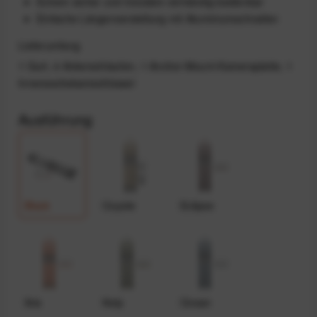
Extrem sicher und trotzdem einhändig bedienbar
Einfache Längenverstellung mit Aluminiumschnallen
Lieferumfang
1 Gurt, 4 Ankerschlaufen, 1 Anchor-Mount-Kameraplatte, 1
Innensechskantschlüssel
Ausführung
Black
Coyote
Eclipse
Ibis
Kelp
Ocean