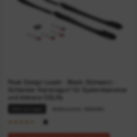
Peak Design Leash - Black (Schwarz) -
Schlanker Kameragurt für Systemkameras
und kleinere DSLRs
Nicht auf Lager
Artikelnummer:
59200263