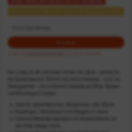
Dieser Artikel steht derzeit nicht zur Verfügung!
Benachrichtigen Sie mich, sobald der Artikel lieferbar ist.
Anmelden
Ich habe die
Datenschutzbestimmungen
zur Kenntnis genommen.
Der Leash ist die schmalste Version der Serie - perfekt für
die Systemkamera! Schnell und sicher befestigt - auch am
Stativgewinde - und außerdem vielseitig als Sling, Nacken-
und Schultergurt nutzbar.
Ideal für Systemkameras, Rangefinder oder DSLRs
Nackengurt, Schultergurt und Slinggurt in einem
Cleveres Befestigungssystem mit Ankerschlaufen für
alle Peak Design-Gurte