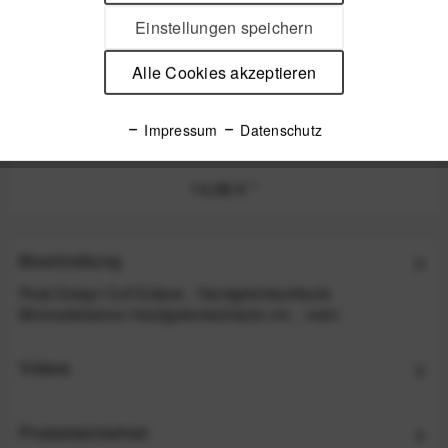
Einstellungen speichern
Alle Cookies akzeptieren
Peak Design Micro Anchor Ankerschlaufen 4 Stk.
Impressum
Datenschutz
Eclipse - z.B. für Leash, Cuff, Slide, Slide Lite ode
14,99 €
*
Beschreibung
Peak Design Cuff Eclipse - Handgelenkschlaufe
Minimalistischen Handgelenkschlaufe mit...
mehr
Videos
Produktsicherheit