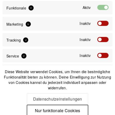
39,99 €
Aktiv
Funktionale
Preis:
*
inkl. gesetzl. MwSt.
versandkostenfrei (DE & AT)
Inaktiv
Marketing
Offizieller Online-Shop
Kostenloser Versand (DE & AT)
Inaktiv
Tracking
Sicherer Kauf auf Rechnung
Inaktiv
Service
Passendes Zubehör
Diese Website verwendet Cookies, um Ihnen die bestmögliche
Funktionalität bieten zu können. Deine Einwilligung zur Nutzung
von Cookies kannst du jederzeit individuell anpassen oder
widerrufen.
Datenschutzeinstellungen
Nur funktionale Cookies