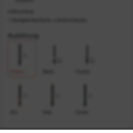
Lieferumfang
1 Handgelenkschlaufe, 2 Ankerschlaufen
Ausführung
Eclipse
Black
Coyote
Ibis
Kelp
Ocean