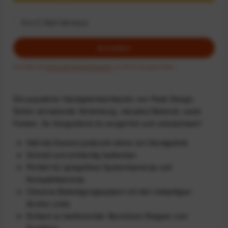
Anmelden
Ich habe die
Datenschutzbestimmungen
zur Kenntnis genommen.
Die populären Handgelenkschlaufen von Peak Design:
Sicher einrastende Verbindung, robustes Material, coole
Farben. So fotografierst du sorgenfrei und unbeschwert!
Hält die Kamera jederzeit sicher am Handgelenk
Schnell und einhändig bedienbar
Perfekt für spiegellose Systemkameras und
Kompaktkameras
Cleveres Befestigungssystem mit den vielseitigen
Anchor Links
Einfach zu bedienender Aluminium-Stopper zum
Zuziehen