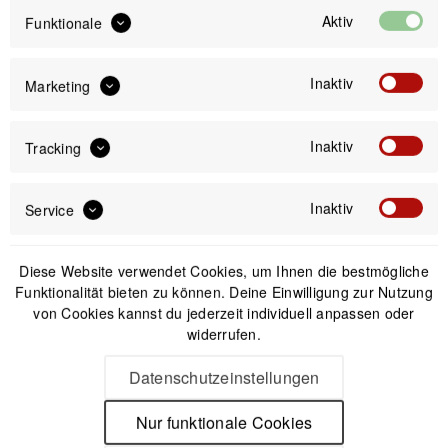
39,99 €
Aktiv
Funktionale
Preis:
*
inkl. gesetzl. MwSt.
versandkostenfrei (DE & AT)
Inaktiv
Marketing
Offizieller Online-Shop
Inaktiv
Tracking
Kostenloser Versand (DE & AT)
Sicherer Kauf auf Rechnung
Inaktiv
Service
Passendes Zubehör
Diese Website verwendet Cookies, um Ihnen die bestmögliche
Funktionalität bieten zu können. Deine Einwilligung zur Nutzung
von Cookies kannst du jederzeit individuell anpassen oder
widerrufen.
Datenschutzeinstellungen
Nur funktionale Cookies