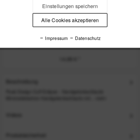
Einstellungen speichern
Alle Cookies akzeptieren
Peak Design Micro Anchor Ankerschlaufen 4 Stk.
Impressum
Datenschutz
Eclipse - z.B. für Leash, Cuff, Slide, Slide Lite ode
14,99 €
*
Beschreibung
Peak Design Cuff Eclipse - Handgelenkschlaufe
Minimalistischen Handgelenkschlaufe mit...
mehr
Videos
Produktsicherheit