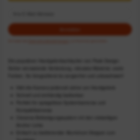
Anmelden
Ich habe die
Datenschutzbestimmungen
zur Kenntnis genommen.
Die populären Handgelenkschlaufen von Peak Design:
Sicher einrastende Verbindung, robustes Material, coole
Farben. So fotografierst du sorgenfrei und unbeschwert!
Hält die Kamera jederzeit sicher am Handgelenk
Schnell und einhändig bedienbar
Perfekt für spiegellose Systemkameras und
Kompaktkameras
Cleveres Befestigungssystem mit den vielseitigen
Anchor Links
Einfach zu bedienender Aluminium-Stopper zum
Zuziehen