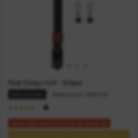
Peak Design Cuff - Eclipse
Nicht auf Lager
Artikelnummer:
164031723
Dieser Artikel steht derzeit nicht zur Verfügung!
Benachrichtigen Sie mich, sobald der Artikel lieferbar ist.