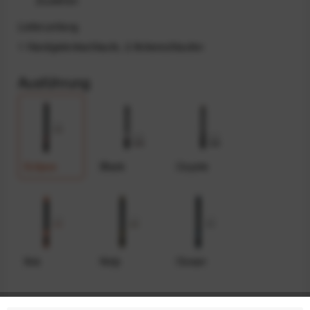
Lieferumfang
1 Handgelenkschlaufe, 2 Ankerschlaufen
Ausführung
Eclipse
Black
Coyote
Ibis
Kelp
Ocean