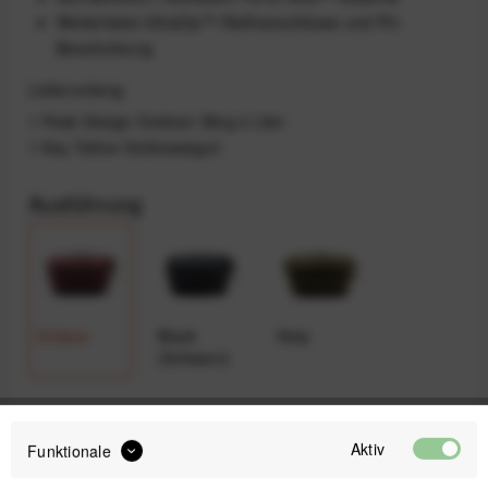
Wetterfeste UltraZip™-Reißverschlüsse und PU-
Beschichtung
Lieferumfang
1 Peak Design Outdoor Sling 4 Liter
1 Key Tether Schlüsselgurt
Ausführung
Eclipse
Black
Kelp
(Schwarz)
79,99 €
Aktiv
Funktionale
Preis:
*