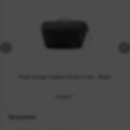
Peak Design Outdoor Sling 4 Liter - Black
79,99 €
*
Newsletter