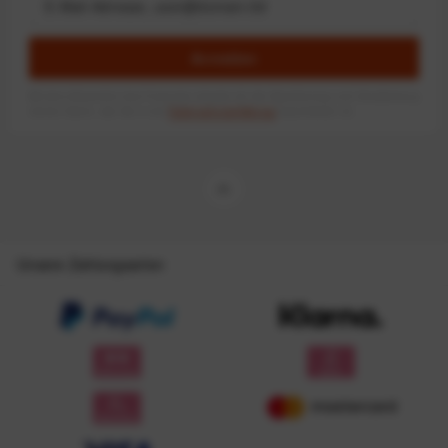
Anmelden
Mit dem Absenden des Formulars erlaube ich die Speicherung und Verarbeitung
meiner Daten, wie Sie in der
Datenschutzerklärung
beschrieben ist.
Unsere Zahlungsarten