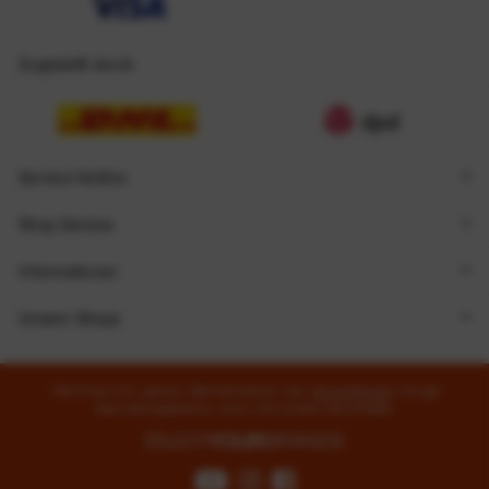
Zugestellt durch
Service Hotline
Shop Service
Informationen
Unsere Shops
* Alle Preise inkl. gesetzl. Mehrwertsteuer zzgl.
Versandkosten
und ggf.
Nachnahmegebühren, wenn nicht anders beschrieben