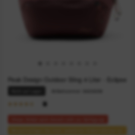
Peak Design Outdoor Sling 4 Liter - Eclipse
Nicht auf Lager
Artikelnummer:
94236038
Dieser Artikel steht derzeit nicht zur Verfügung!
Benachrichtigen Sie mich, sobald der Artikel lieferbar ist.