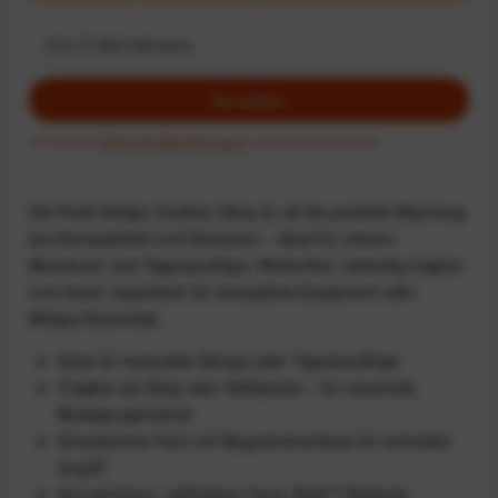
Anmelden
Ich habe die
Datenschutzbestimmungen
zur Kenntnis genommen.
Die Peak Design Outdoor Sling 4L ist die perfekte Mischung
aus Kompaktheit und Stauraum – ideal für urbane
Abenteuer und Tagesausflüge. Wetterfest, vielseitig tragbar
und clever organisiert für kompaktes Equipment oder
Alltags-Essentials.
Ideal für kompakte Setups oder Tagesausflüge
Tragbar als Sling oder Hüfttasche – für maximale
Bewegungsfreiheit
Smartphone-Fach mit Magnetverschluss für schnellen
Zugriff
Aus weichem, reißfestem Terra Shell™-Material