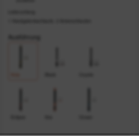
Lieferumfang
1 Handgelenkschlaufe, 2 Ankerschlaufen
Ausführung
Kelp
Black
Coyote
Eclipse
Ibis
Ocean