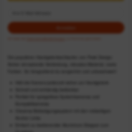
Anmelden
Ich habe die
Datenschutzbestimmungen
zur Kenntnis genommen.
Die populären Handgelenkschlaufen von Peak Design:
Sicher einrastende Verbindung, robustes Material, coole
Farben. So fotografierst du sorgenfrei und unbeschwert!
Hält die Kamera jederzeit sicher am Handgelenk
Schnell und einhändig bedienbar
Perfekt für spiegellose Systemkameras und
Kompaktkameras
Cleveres Befestigungssystem mit den vielseitigen
Anchor Links
Einfach zu bedienender Aluminium-Stopper zum
Zuziehen