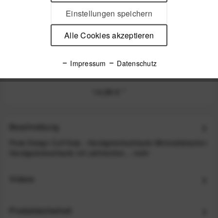
Einstellungen speichern
Alle Cookies akzeptieren
Peak Design Micro Anchor Ankerschlaufen 4 Stk.
Impressum
Datenschutz
Kelp - z.B. für Leash, Cuff, Slide, Slide Lite oder C
14,99 €
*
Beschreibung
Peak Design Cuff Kelp - Handgelenkschlaufe Minimalistischen
Handgelenkschlaufe mit zahlreichen...
mehr
Videos
Produktsicherheit