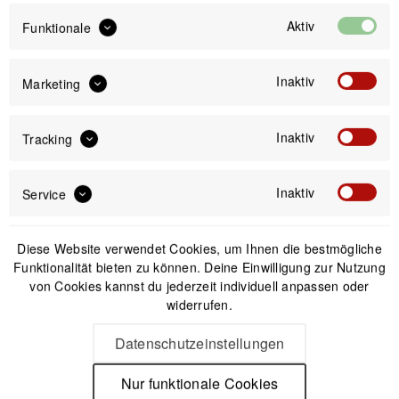
39,99 €
Aktiv
Funktionale
Preis:
*
inkl. gesetzl. MwSt.
versandkostenfrei (DE & AT)
Inaktiv
Marketing
Offizieller Online-Shop
Kostenloser Versand (DE & AT)
Inaktiv
Tracking
Sicherer Kauf auf Rechnung
Inaktiv
Service
Passendes Zubehör
Diese Website verwendet Cookies, um Ihnen die bestmögliche
Funktionalität bieten zu können. Deine Einwilligung zur Nutzung
von Cookies kannst du jederzeit individuell anpassen oder
widerrufen.
Datenschutzeinstellungen
Nur funktionale Cookies