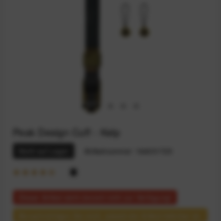
Peak Design Cuff - Kelp
Nicht auf Lager
Artikelnummer:
164031725
Dieser Artikel steht derzeit nicht zur Verfügung!
Benachrichtigen Sie mich, sobald der Artikel lieferbar ist.